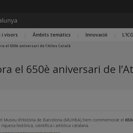
Vés al contingut
talunya
 i visors
Àmbits temàtics
Innovació
L'IC
el 650è aniversari de l’Atles Català
el 650è aniversari de l’At
C) i el Museu d’Història de Barcelona (MUHBA) hem commemorat el
650
quesa històrica, científica i artística catalana.