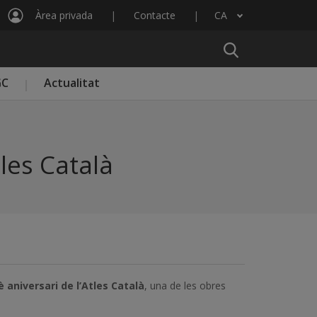
Àrea privada
Contacte
CA
Llista les accions addicionals
GC
Actualitat
les Català
è aniversari de l’Atles Català
, una de les obres