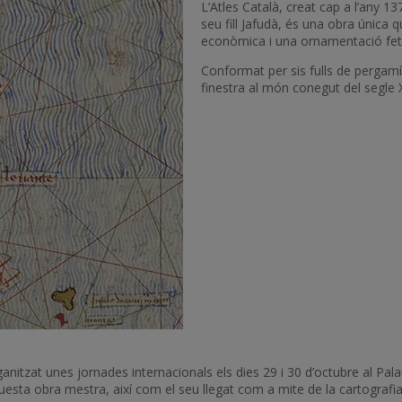
L’Atles Català, creat cap a l’any 13
seu fill Jafudà, és una obra únic
econòmica i una ornamentació feta 
Conformat per sis fulls de pergamí 
finestra al món conegut del segle X
itzat unes jornades internacionals els dies 29 i 30 d’octubre al Pal
d’aquesta obra mestra, així com el seu llegat com a mite de la cartografi