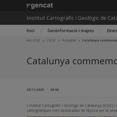
Institut Cartogràfic i Geològic de Ca
Menú principal ICGC
Inici
Geoinformació i mapes
Eines
Inici ICGC
L'ICGC
Actualitat
Catalunya commemora 
Catalunya commemora 
03/11/2025
09:00
L’Institut Cartogràfic i Geològic de Catalunya (ICG
cartogràfiques més destacades de l’època per la seva ri