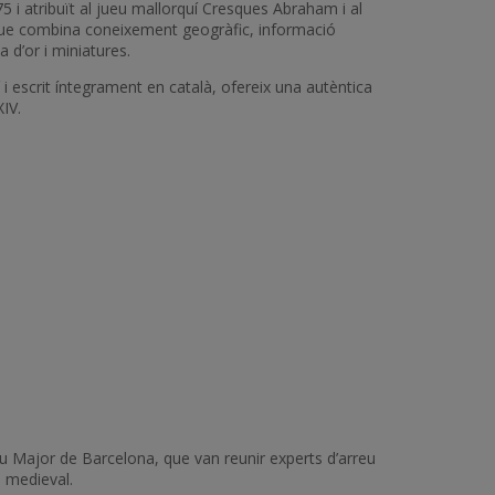
75 i atribuït al jueu mallorquí Cresques Abraham i al
a que combina coneixement geogràfic, informació
d’or i miniatures.
i escrit íntegrament en català, ofereix una autèntica
IV.
au Major de Barcelona, que van reunir experts d’arreu
a medieval.