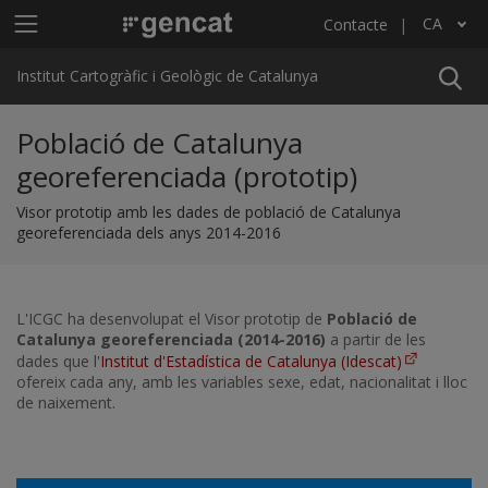
Vés al contingut
Menú principal ICGC
CA
Contacte
Llista les accions addicionals
Institut Cartogràfic i Geològic de Catalunya
Població de Catalunya
georeferenciada (prototip)
Visor prototip amb les dades de població de Catalunya
georeferenciada dels anys 2014-2016
L'ICGC ha desenvolupat el Visor prototip de
Població de
Catalunya georeferenciada (2014-2016)
a partir de les
dades que l'
Institut d'Estadística de Catalunya (Idescat)
ofereix cada any, amb les variables sexe, edat, nacionalitat i lloc
de naixement.