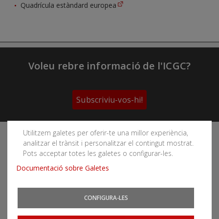
Quadrícula estàndard europea
Voleu rebre informació de l'ICGC?
Subscriviu-vos-hi!
Utilitzem galetes per oferir-te una millor experiència,
Segueix les xarxes socials de l'Institut Cartogràfic i
analitzar el trànsit i personalitzar el contingut mostrat.
Geològic de Catalunya
Pots acceptar totes les galetes o configurar-les.
Documentació sobre Galetes
CONFIGURA-LES
Podeu subscriure-us als fils RSS