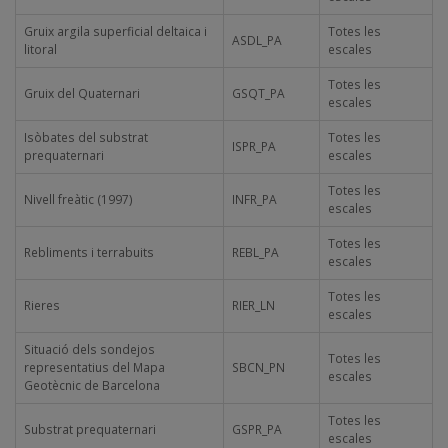
Gruix argila superficial deltaica i
Totes les
ASDL_PA
litoral
escales
Totes les
Gruix del Quaternari
GSQT_PA
escales
Isòbates del substrat
Totes les
ISPR_PA
prequaternari
escales
Totes les
Nivell freàtic (1997)
INFR_PA
escales
Totes les
Rebliments i terrabuits
REBL_PA
escales
Totes les
Rieres
RIER_LN
escales
Situació dels sondejos
Totes les
representatius del Mapa
SBCN_PN
escales
Geotècnic de Barcelona
Totes les
Substrat prequaternari
GSPR_PA
escales