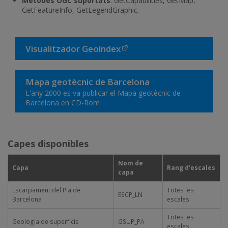
Mètodes OGC suportats
: GetCapabilities, GetMap,
GetFeatureInfo, GetLegendGraphic.
Visualitzador Geoíndex
Mapa geotècnic de Barcelona
L'any 2000 es va publicar el Mapa geotècnic de
Barcelona en CD-Rom
Capes disponibles
Nom de
Capa
Rang d'escales
capa
Escarpament del Pla de
Totes les
ESCP_LN
Barcelona
escales
Totes les
Geologia de superfície
GSUP_PA
escales