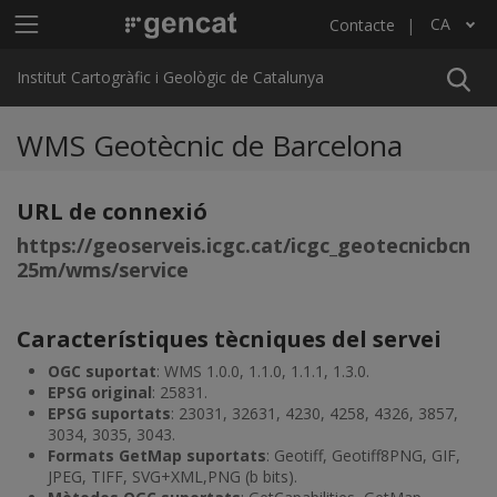
Vés al contingut
Menú principal ICGC
CA
Contacte
Llista les accions addicionals
Institut Cartogràfic i Geològic de Catalunya
WMS Geotècnic de Barcelona
URL de connexió
https://geoserveis.icgc.cat/icgc_geotecnicbcn
25m/wms/service
Característiques tècniques del servei
OGC suportat
: WMS 1.0.0, 1.1.0, 1.1.1, 1.3.0.
EPSG original
: 25831.
EPSG suportats
: 23031, 32631, 4230, 4258, 4326, 3857,
3034, 3035, 3043.
Formats GetMap suportats
: Geotiff, Geotiff8PNG, GIF,
JPEG, TIFF, SVG+XML,PNG (b bits).