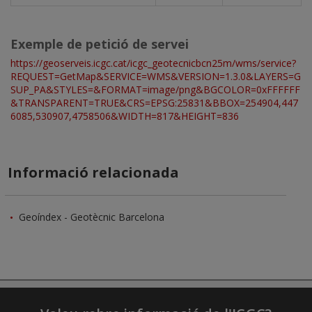
Exemple de petició de servei
https://geoserveis.icgc.cat/icgc_geotecnicbcn25m/wms/service?
REQUEST=GetMap&SERVICE=WMS&VERSION=1.3.0&LAYERS=G
SUP_PA&STYLES=&FORMAT=image/png&BGCOLOR=0xFFFFFF
&TRANSPARENT=TRUE&CRS=EPSG:25831&BBOX=254904,447
6085,530907,4758506&WIDTH=817&HEIGHT=836
Informació relacionada
Geoíndex - Geotècnic Barcelona