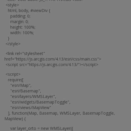
<style>
html, body, #viewDiv {
padding: 0;
margin: 0;
height: 100%;
width: 100%;
}
</style>
<link rel="stylesheet"
href="https://js.arcgis.com/4.13/esri/css/main.css">
<script src="https://js.arcgis.com/4.13/"></script>
<script>
require([
"esri/Map",
"esri/Basemap",
"esri/layers/WMSLayer",
"esri/widgets/BasemapToggle",
"esri/views/MapView"
], function(Map, Basemap, WMSLayer, BasemapToggle,
MapView) {
var layer_orto = new WMSLayer({