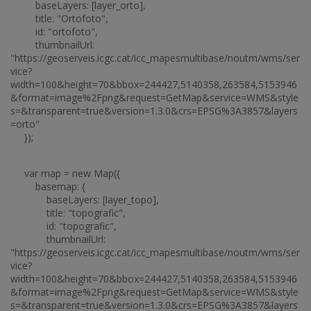
baseLayers: [layer_orto],
title: "Ortofoto",
id: "ortofoto",
thumbnailUrl:
"https://geoserveis.icgc.cat/icc_mapesmultibase/noutm/wms/ser
vice?
width=100&height=70&bbox=244427,5140358,263584,5153946
&format=image%2Fpng&request=GetMap&service=WMS&style
s=&transparent=true&version=1.3.0&crs=EPSG%3A3857&layers
=orto"
});
var map = new Map({
basemap: {
baseLayers: [layer_topo],
title: "topografic",
id: "topografic",
thumbnailUrl:
"https://geoserveis.icgc.cat/icc_mapesmultibase/noutm/wms/ser
vice?
width=100&height=70&bbox=244427,5140358,263584,5153946
&format=image%2Fpng&request=GetMap&service=WMS&style
s=&transparent=true&version=1.3.0&crs=EPSG%3A3857&layers