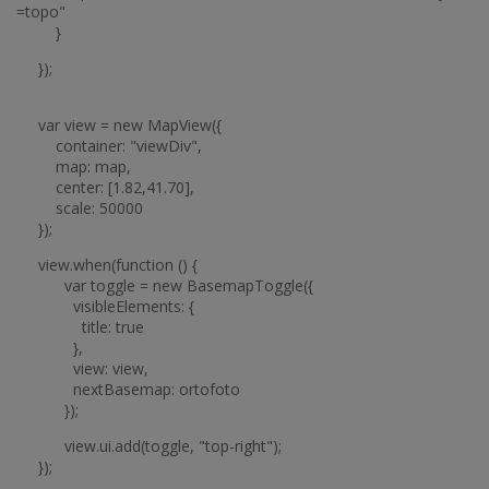
=topo"
}
});
var view = new MapView({
container: "viewDiv",
map: map,
center: [1.82,41.70],
scale: 50000
});
view.when(function () {
var toggle = new BasemapToggle({
visibleElements: {
title: true
},
view: view,
nextBasemap: ortofoto
});
view.ui.add(toggle, "top-right");
});