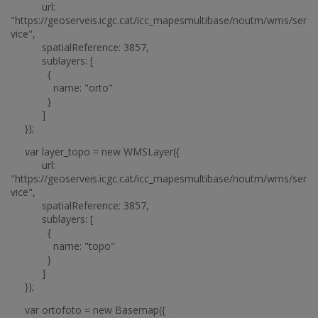
url:
"https://geoserveis.icgc.cat/icc_mapesmultibase/noutm/wms/ser
vice",
spatialReference: 3857,
sublayers: [
{
name: "orto"
}
]
});
var layer_topo = new WMSLayer({
url:
"https://geoserveis.icgc.cat/icc_mapesmultibase/noutm/wms/ser
vice",
spatialReference: 3857,
sublayers: [
{
name: "topo"
}
]
});
var ortofoto = new Basemap({