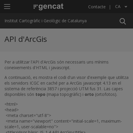
Vés al contingut
Menú principal ICGC
CA
Contacte
Llista les accions addicionals
Institut Cartogràfic i Geològic de Catalunya
API d'ArcGis
Per a utilitzar l'API d'ArcGis són necessaris uns mínims
coneixements d'HTML i javascript.
A continuació, es mostra el codi d'un visor d'exemple que utilitza
els servidors ICGC en caché per a ArcGis javascript 4.13 en el
sistema de referència 3857 i projecció UTM fus 31. Las capes
disponibles són
topo
(mapa topogràfic) i
orto
(ortofotos).
<html>
<head>
<meta charset="utf-8">
<meta name="viewport" content="initial-scale=1, maximum-
scale=1, user-scalable=no">
<title>Visor bàsic. JS_1.4 API ArcGis</title>