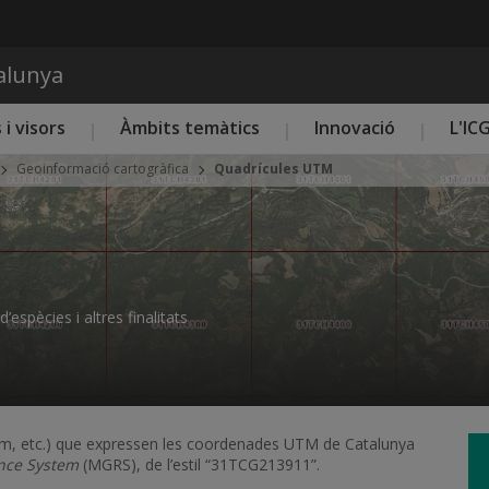
Vés al contingut
talunya
 i visors
Àmbits temàtics
Innovació
L'IC
Geoinformació cartogràfica
Quadrícules UTM
espècies i altres finalitats
 km, etc.) que expressen les coordenades UTM de Catalunya
ence System
(MGRS), de l’estil “31TCG213911”.