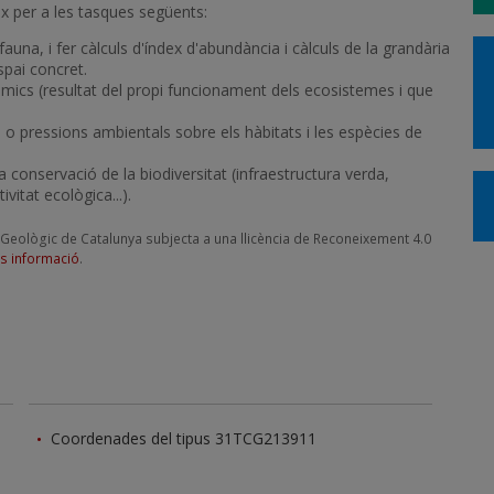
ix per a les tasques següents:
fauna, i fer càlculs d'índex d'abundància i càlculs de la grandària
spai concret.
tèmics (resultat del propi funcionament dels ecosistemes i que
i o pressions ambientals sobre els hàbitats i les espècies de
la conservació de la biodiversitat (infraestructura verda,
vitat ecològica...).
i Geològic de Catalunya subjecta a una llicència de Reconeixement 4.0
s informació
.
Coordenades del tipus 31TCG213911