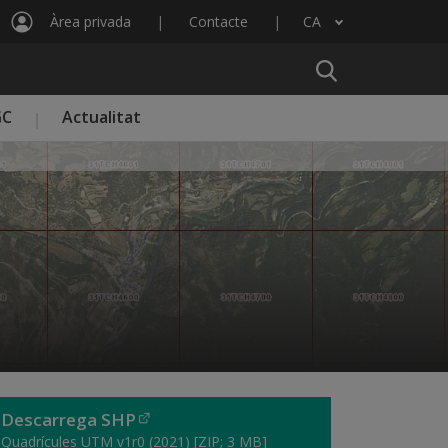
Àrea privada
Contacte
CA
Llista les accions addicionals
GC
Actualitat
Descarrega SHP
Quadrícules UTM v1r0 (2021) [ZIP; 3 MB]