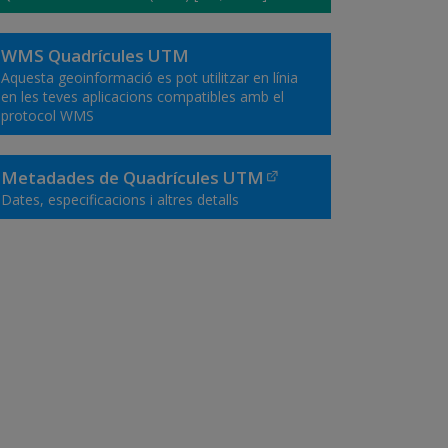
WMS Quadrícules UTM
Aquesta geoinformació es pot utilitzar en línia
en les teves aplicacions compatibles amb el
protocol WMS
Metadades de Quadrícules UTM
Dates, especificacions i altres detalls