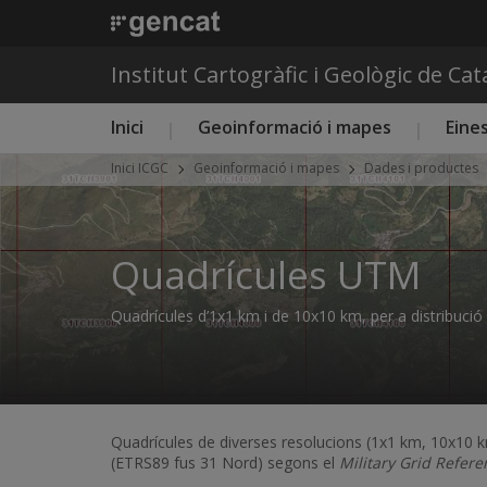
Institut Cartogràfic i Geològic de Ca
Menú principal ICGC
Inici
Geoinformació i mapes
Eines
Inici ICGC
Geoinformació i mapes
Dades i productes
Quadrícules UTM
Quadrícules d’1x1 km i de 10x10 km, per a distribució d’
Quadrícules de diverses resolucions (1x1 km, 10x10
(ETRS89 fus 31 Nord) segons el
Military Grid Refer