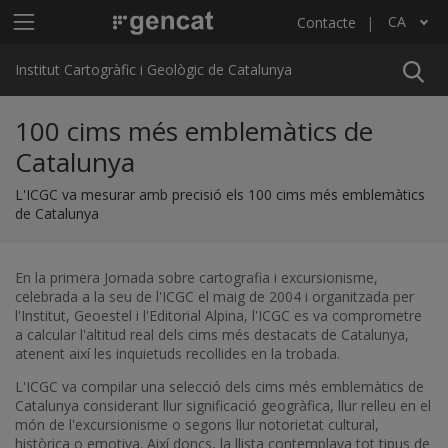
Vés al contingut
Menú principal ICGC
CA
Contacte
Llista les accions addicionals
Institut Cartogràfic i Geològic de Catalunya
100 cims més emblemàtics de
Catalunya
L'ICGC va mesurar amb precisió els 100 cims més emblemàtics
de Catalunya
En la primera Jornada sobre cartografia i excursionisme,
celebrada a la seu de l'ICGC el maig de 2004 i organitzada per
l'Institut, Geoestel i l'Editorial Alpina, l'ICGC es va comprometre
a calcular l'altitud real dels cims més destacats de Catalunya,
atenent així les inquietuds recollides en la trobada.
L'ICGC va compilar una selecció dels cims més emblemàtics de
Catalunya considerant llur significació geogràfica, llur relleu en el
món de l'excursionisme o segons llur notorietat cultural,
històrica o emotiva. Així doncs, la llista contemplava tot tipus de