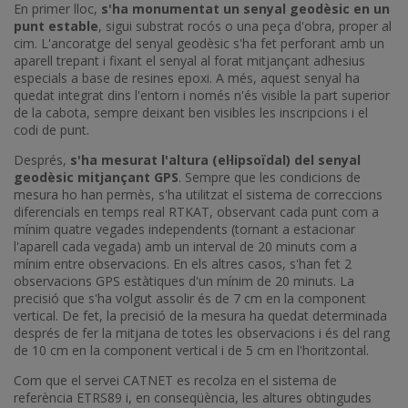
En primer lloc,
s'ha monumentat un senyal geodèsic en un
punt estable
, sigui substrat rocós o una peça d'obra, proper al
cim. L'ancoratge del senyal geodèsic s'ha fet perforant amb un
aparell trepant i fixant el senyal al forat mitjançant adhesius
especials a base de resines epoxi. A més, aquest senyal ha
quedat integrat dins l'entorn i només n'és visible la part superior
de la cabota, sempre deixant ben visibles les inscripcions i el
codi de punt.
Després,
s'ha mesurat l'altura (el·lipsoïdal) del senyal
geodèsic mitjançant GPS
. Sempre que les condicions de
mesura ho han permès, s'ha utilitzat el sistema de correccions
diferencials en temps real RTKAT, observant cada punt com a
mínim quatre vegades independents (tornant a estacionar
l'aparell cada vegada) amb un interval de 20 minuts com a
mínim entre observacions. En els altres casos, s'han fet 2
observacions GPS estàtiques d'un mínim de 20 minuts. La
precisió que s'ha volgut assolir és de 7 cm en la component
vertical. De fet, la precisió de la mesura ha quedat determinada
després de fer la mitjana de totes les observacions i és del rang
de 10 cm en la component vertical i de 5 cm en l'horitzontal.
Com que el servei CATNET es recolza en el sistema de
referència ETRS89 i, en conseqüència, les altures obtingudes