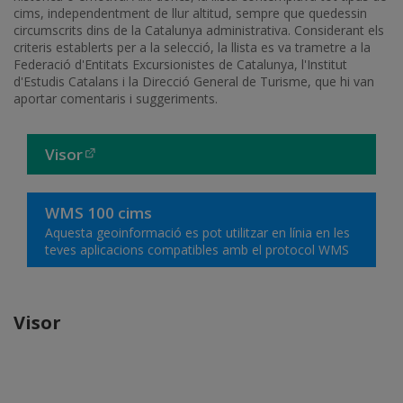
cims, independentment de llur altitud, sempre que quedessin
circumscrits dins de la Catalunya administrativa. Considerant els
criteris establerts per a la selecció, la llista es va trametre a la
Federació d'Entitats Excursionistes de Catalunya, l'Institut
d'Estudis Catalans i la Direcció General de Turisme, que hi van
aportar comentaris i suggeriments.
Visor
WMS 100 cims
Aquesta geoinformació es pot utilitzar en línia en les
teves aplicacions compatibles amb el protocol WMS
Visor