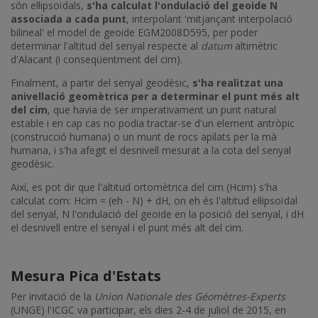
són el·lipsoïdals,
s'ha calculat l'ondulació del geoide N
associada a cada punt
, interpolant 'mitjançant interpolació
bilineal' el model de geoide EGM2008D595, per poder
determinar l'altitud del senyal respecte al
datum
altimètric
d'Alacant (i conseqüentment del cim).
Finalment, a partir del senyal geodèsic,
s'ha realitzat una
anivellació geomètrica per a determinar el punt més alt
del cim
, que havia de ser imperativament un punt natural
estable i en cap cas no podia tractar-se d'un element antròpic
(construcció humana) o un munt de rocs apilats per la mà
humana, i s'ha afegit el desnivell mesurat a la cota del senyal
geodèsic.
Així, es pot dir que l'altitud ortomètrica del cim (Hcim) s'ha
calculat com: Hcim = (eh - N) + dH, on eh és l'altitud el·lipsoïdal
del senyal, N l'ondulació del geoide en la posició del senyal, i dH
el desnivell entre el senyal i el punt més alt del cim.
Mesura Pica d'Estats
Per invitació de la
Union Nationale des Géomètres-Experts
(UNGE) l'ICGC va participar, els dies 2-4 de juliol de 2015, en