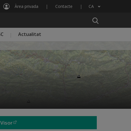
Àrea privada
Contacte
CA
Llista les accions addicionals
GC
Actualitat
Visor