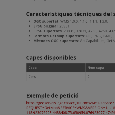
Característiques tècniques del 
OGC suportat
: WMS 1.0.0, 1.1.0, 1.1.1, 1.3.0.
EPSG original
: 25831.
EPSG suportats
: 23031, 32631, 4230, 4258, 432
Formats GetMap suportats
: GIF, PNG, BMP, 
Mètodes OGC suportats
: GetCapabilities, Get
Capes disponibles
Capa
Nom capa
Cims
0
Exemple de petició
https://geoserveis.icgc.cat/icc_100cims/wms/service?
REQUEST=GetMap&SERVICE=WMS&VERSION=1.1.1
118.923076923,4488408.75,650959.076923077,47