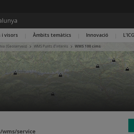
Vés al contingut
talunya
 i visors
Àmbits temàtics
Innovació
L'IC
nia (Geoserveis)
WMS Punts d'interès
WMS 100 cims
ms/wms/service