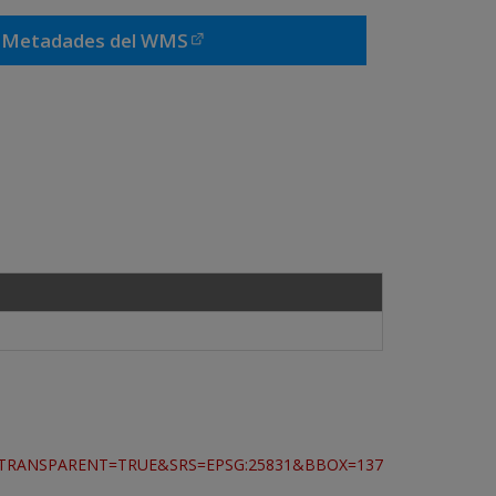
Metadades del WMS
&TRANSPARENT=TRUE&SRS=EPSG:25831&BBOX=137