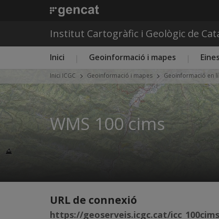
Institut Cartogràfic i Geològic de Ca
Menú principal ICGC
Inici
Geoinformació i mapes
Eines
Inici ICGC
Geoinformació i mapes
Geoinformació en lí
WMS 100 cims
URL de connexió
https://geoserveis.icgc.cat/icc_100ci