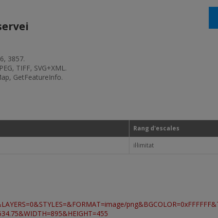
servei
6, 3857.
JPEG, TIFF, SVG+XML.
Map, GetFeatureInfo.
Rang d'escales
il·limitat
&LAYERS=0&STYLES=&FORMAT=image/png&BGCOLOR=0xFFFFFF
49634.75&WIDTH=895&HEIGHT=455