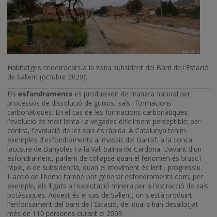
Habitatges enderrocats a la zona subsident del Barri de l'Estació
de Sallent (octubre 2020).
Els
esfondraments
es produeixen de manera natural per
processos de dissolució de guixos, sals i formacions
carbonàtiques. En el cas de les formacions carbonàtiques,
l'evolució és molt lenta i a vegades difícilment perceptible; per
contra, l'evolució de les sals és ràpida. A Catalunya tenim
exemples d'esfondraments al massís del Garraf, a la conca
lacustre de Banyoles i a la Vall Salina de Cardona. Davant d'un
esfondrament, parlem de col·lapse quan el fenomen és brusc i
ràpid, o de subsidència, quan el moviment és lent i progressiu.
L'acció de l'home també pot generar esfondraments com, per
exemple, els lligats a l'explotació minera per a l'extracció de sals
potàssiques. Aquest és el cas de Sallent, on s'està produint
l'enfonsament del barri de l'Estació, del qual s'han desallotjat
més de 110 persones durant el 2009.