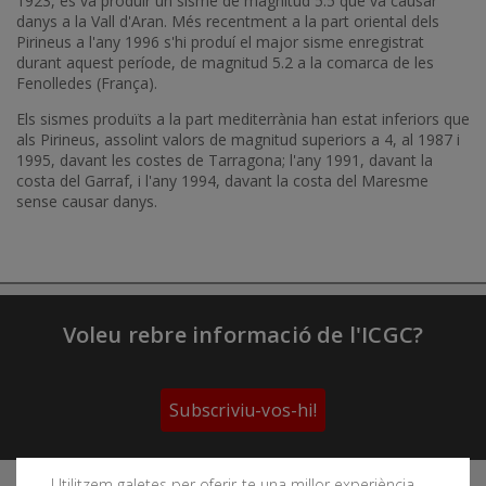
1923, es va produir un sisme de magnitud 5.5 que va causar
danys a la Vall d'Aran. Més recentment a la part oriental dels
Pirineus a l'any 1996 s'hi produí el major sisme enregistrat
durant aquest període, de magnitud 5.2 a la comarca de les
Fenolledes (França).
Els sismes produïts a la part mediterrània han estat inferiors que
als Pirineus, assolint valors de magnitud superiors a 4, al 1987 i
1995, davant les costes de Tarragona; l'any 1991, davant la
costa del Garraf, i l'any 1994, davant la costa del Maresme
sense causar danys.
Voleu rebre informació de l'ICGC?
Subscriviu-vos-hi!
Utilitzem galetes per oferir-te una millor experiència,