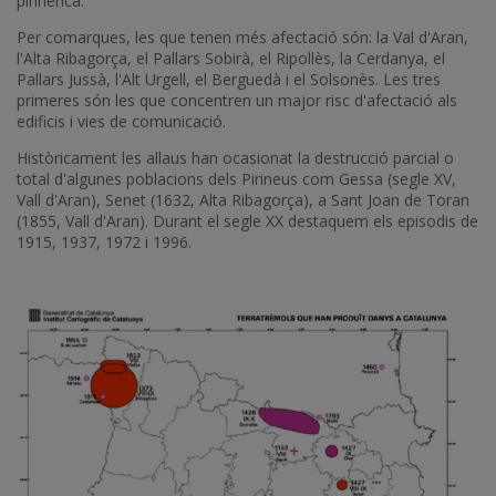
pirinenca.
Per comarques, les que tenen més afectació són: la Val d'Aran,
l'Alta Ribagorça, el Pallars Sobirà, el Ripollès, la Cerdanya, el
Pallars Jussà, l'Alt Urgell, el Berguedà i el Solsonès. Les tres
primeres són les que concentren un major risc d'afectació als
edificis i vies de comunicació.
Històricament les allaus han ocasionat la destrucció parcial o
total d'algunes poblacions dels Pirineus com Gessa (segle XV,
Vall d'Aran), Senet (1632, Alta Ribagorça), a Sant Joan de Toran
(1855, Vall d'Aran). Durant el segle XX destaquem els episodis de
1915, 1937, 1972 i 1996.