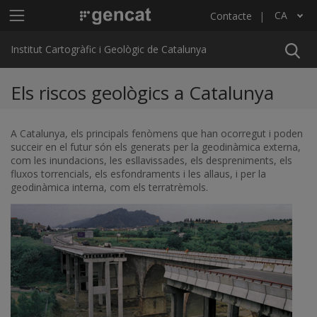
Vés al contingut
Menú principal ICGC
CA
Contacte
Llista les accions addicionals
Institut Cartogràfic i Geològic de Catalunya
Els riscos geològics a Catalunya
A Catalunya, els principals fenòmens que han ocorregut i poden
succeir en el futur són els generats per la geodinàmica externa,
com les inundacions, les esllavissades, els despreniments, els
fluxos torrencials, els esfondraments i les allaus, i per la
geodinàmica interna, com els terratrèmols.