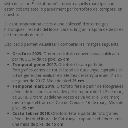
vista del visor. El llistat només mostra aquells municipis que
estan coberts total o parcialment per l'ortofoto del temporal en
qüestió.
El visor proporciona accés a una col·lecció d'ortoimatges
històriques i recents del litoral català, la gran majoria de després
de temporals de mar.
L’aplicació permet visualitzar i comparar les imatges següents:
Ortofoto 2023:
Darrera ortofoto convencional publicada
per l’ICGC. Mida de píxel
25 cm
.
Temporal gener 2017:
Ortofoto feta a partir de
fotografies aèries de tot el litoral de Catalunya, captades el
24 de gener per avaluar els efectes del temporal del 21 i 22
de gener de 2017. Mida de píxel
25 cm
.
Temporal març 2018:
Ortofoto feta a partir de fotografies
aèries de les zones afectades pel temporal del 1 i 2 de març
de 2018. El tram Badalona-Roses es va volar el 6 de març
mentre que el tram del Cap de Creus el 16 de març. Mida de
píxel
25 cm
.
Costa febrer 2019:
Ortofoto feta a partir de fotografies
aèries de tot el litoral de Catalunya, captades el febrer amb
una mida de píxel de
15 cm
.