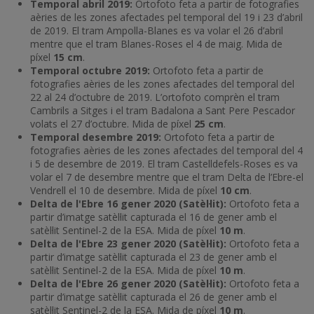
Temporal abril 2019:
Ortofoto feta a partir de fotografies
aèries de les zones afectades pel temporal del 19 i 23 d’abril
de 2019. El tram Ampolla-Blanes es va volar el 26 d’abril
mentre que el tram Blanes-Roses el 4 de maig. Mida de
píxel
15 cm
.
Temporal octubre 2019:
Ortofoto feta a partir de
fotografies aèries de les zones afectades del temporal del
22 al 24 d’octubre de 2019. L’ortofoto comprèn el tram
Cambrils a Sitges i el tram Badalona a Sant Pere Pescador
volats el 27 d’octubre. Mida de píxel
25 cm
.
Temporal desembre 2019:
Ortofoto feta a partir de
fotografies aèries de les zones afectades del temporal del 4
i 5 de desembre de 2019. El tram Castelldefels-Roses es va
volar el 7 de desembre mentre que el tram Delta de l’Ebre-el
Vendrell el 10 de desembre. Mida de píxel
10 cm
.
Delta de l'Ebre 16 gener 2020 (Satèl·lit):
Ortofoto feta a
partir d’imatge satèl·lit capturada el 16 de gener amb el
satèl·lit Sentinel-2 de la ESA. Mida de píxel
10 m
.
Delta de l'Ebre 23 gener 2020 (Satèl·lit):
Ortofoto feta a
partir d’imatge satèl·lit capturada el 23 de gener amb el
satèl·lit Sentinel-2 de la ESA. Mida de píxel
10 m
.
Delta de l'Ebre 26 gener 2020 (Satèl·lit):
Ortofoto feta a
partir d’imatge satèl·lit capturada el 26 de gener amb el
satèl·lit Sentinel-2 de la ESA. Mida de píxel
10 m
.