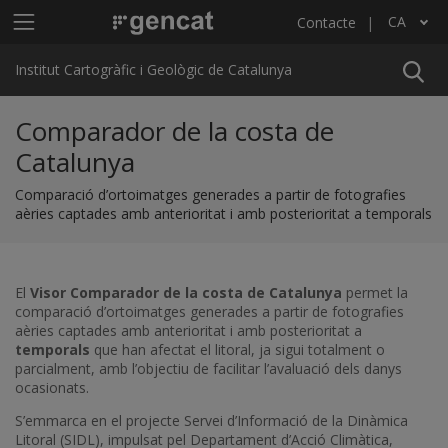
Vés al contingut
Menú principal ICGC
CA
Contacte
Llista les accions addicionals
Institut Cartogràfic i Geològic de Catalunya
Comparador de la costa de
Catalunya
Comparació d’ortoimatges generades a partir de fotografies
aèries captades amb anterioritat i amb posterioritat a temporals
El
Visor Comparador de la costa de Catalunya
permet la
comparació d’ortoimatges generades a partir de fotografies
aèries captades amb anterioritat i amb posterioritat a
temporals
que han afectat el litoral, ja sigui totalment o
parcialment, amb l’objectiu de facilitar l’avaluació dels danys
ocasionats.
S’emmarca en el projecte Servei d’Informació de la Dinàmica
Litoral (SIDL), impulsat pel Departament d’Acció Climàtica,