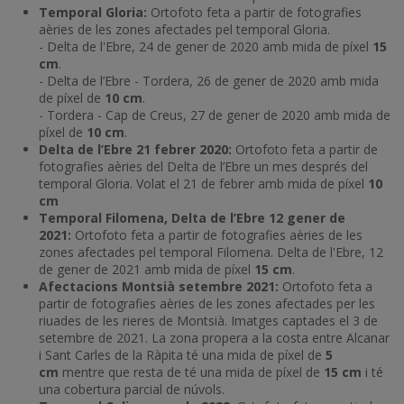
Temporal Gloria:
Ortofoto feta a partir de fotografies
aèries de les zones afectades pel temporal Gloria.
- Delta de l'Ebre, 24 de gener de 2020 amb mida de píxel
15
cm
.
- Delta de l’Ebre - Tordera, 26 de gener de 2020 amb mida
de píxel de
10 cm
.
- Tordera - Cap de Creus, 27 de gener de 2020 amb mida de
píxel de
10 cm
.
Delta de l’Ebre 21 febrer 2020:
Ortofoto feta a partir de
fotografies aèries del Delta de l’Ebre un mes després del
temporal Gloria. Volat el 21 de febrer amb mida de píxel
10
cm
Temporal Filomena, Delta de l’Ebre 12 gener de
2021:
Ortofoto feta a partir de fotografies aèries de les
zones afectades pel temporal Filomena. Delta de l'Ebre, 12
de gener de 2021 amb mida de píxel
15 cm
.
Afectacions Montsià setembre 2021:
Ortofoto feta a
partir de fotografies aèries de les zones afectades per les
riuades de les rieres de Montsià. Imatges captades el 3 de
setembre de 2021. La zona propera a la costa entre Alcanar
i Sant Carles de la Ràpita té una mida de píxel de
5
cm
mentre que resta de té una mida de píxel de
15 cm
i té
una cobertura parcial de núvols.