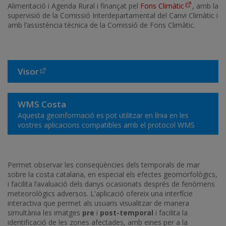
Alimentació i Agenda Rural i finançat pel
Fons Climàtic
, amb la
supervisió de la Comissió Interdepartamental del Canvi Climàtic i
amb l’assistència tècnica de la Comissió de Fons Climàtic.
Visor
WMS Costa
Aquesta geoinformació es pot utilitzar en línia en les
vostres aplicacions compatibles amb el protocol WMS
Permet observar les conseqüències dels temporals de mar
sobre la costa catalana, en especial els efectes geomorfològics,
i facilita l’avaluació dels danys ocasionats després de fenòmens
meteorològics adversos. L'aplicació ofereix una interfície
interactiva que permet als usuaris visualitzar de manera
simultània les imatges
pre
i
post-temporal
i facilita la
identificació de les zones afectades, amb eines per a la