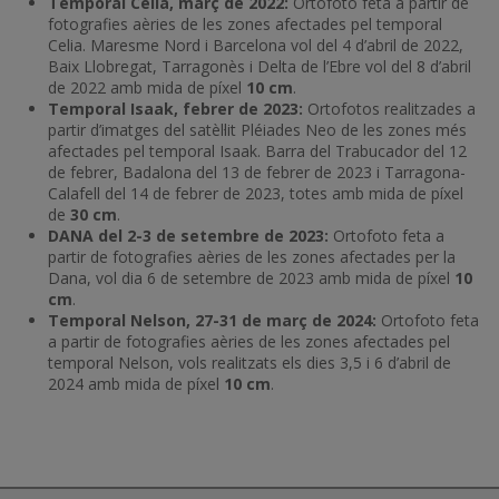
Temporal Celia, març de 2022:
Ortofoto feta a partir de
fotografies aèries de les zones afectades pel temporal
Celia. Maresme Nord i Barcelona vol del 4 d’abril de 2022,
Baix Llobregat, Tarragonès i Delta de l’Ebre vol del 8 d’abril
de 2022 amb mida de píxel
10 cm
.
Temporal Isaak, febrer de 2023:
Ortofotos realitzades a
partir d’imatges del satèl·lit Pléiades Neo de les zones més
afectades pel temporal Isaak. Barra del Trabucador del 12
de febrer, Badalona del 13 de febrer de 2023 i Tarragona-
Calafell del 14 de febrer de 2023, totes amb mida de píxel
de
30 cm
.
DANA del 2-3 de setembre de 2023:
Ortofoto feta a
partir de fotografies aèries de les zones afectades per la
Dana, vol dia 6 de setembre de 2023 amb mida de píxel
10
cm
.
Temporal Nelson, 27-31 de març de 2024:
Ortofoto feta
a partir de fotografies aèries de les zones afectades pel
temporal Nelson, vols realitzats els dies 3,5 i 6 d’abril de
2024 amb mida de píxel
10 cm
.