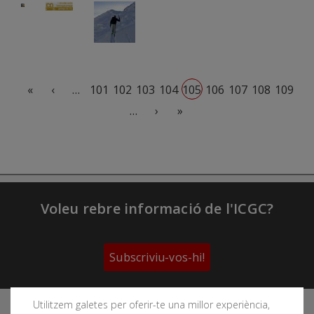
Imatge
Imatge
Imatge
Paginació
Primera pàgina
Pàgina anterior
«
‹
…
101
102
103
104
105
106
107
108
109
Pàgina següent
Última pàgina
…
›
»
Voleu rebre informació de l'ICGC?
Subscriviu-vos-hi!
Utilitzem galetes per oferir-te una millor experiència,
Segueix les xarxes socials de l'Institut Cartogràfic i