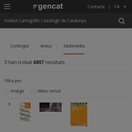
Vés al contingut
Menú principal ICGC
CA
Contacte
Llista les accions addicionals
Institut Cartogràfic i Geològic de Catalunya
Contingut
Arxius
Multimedia
S'han trobat
6807
resultats
Filtra per:
Imatge
Vídeo remot
Imatge
Imatge
Imatge
Imatge