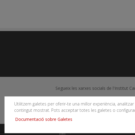
Segueix les xarxes socials de l'Institut C
Utilitzem galetes per oferir-te una millor experiència, analitzar e
contingut mostrat. Pots acceptar totes les galetes o configurar
Documentació sobre Galetes