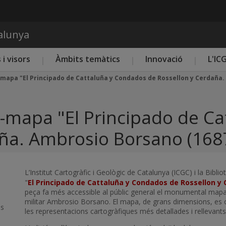
Vés al contingut
talunya
 i visors
Àmbits temàtics
Innovació
L'IC
e-mapa "El Principado de Cattaluña y Condados de Rossellon y Cerdaña.
re-mapa "El Principado de C
aña. Ambrosio Borsano (168
L’Institut Cartogràfic i Geològic de Catalunya (ICGC) i la Bibli
"
El Principado de Cattaluña y Condados de Rossellon y
peça fa més accessible al públic general el monumental mapa 
militar Ambrosio Borsano. El mapa, de grans dimensions, es 
es
les representacions cartogràfiques més detallades i rellevants 