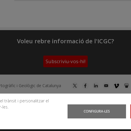
Voleu rebre informació de l'ICGC?
Subscriviu-vos-hi!
artogràfic i Geològic de Catalunya
l trànsit i personalitzar el
-les.
Podeu subscriure-us als fils RSS
Actualitat
|
Allaus
|
CatN
CONFIGURA-LES