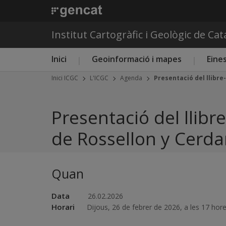
Institut Cartogràfic i Geològic de Ca
Menú principal ICGC
Inici
Geoinformació i mapes
Eines
Inici ICGC
L'ICGC
Agenda
Presentació del llibr
Presentació del llib
de Rossellon y Cerd
Quan
Data
26.02.2026
Horari
Dijous, 26 de febrer de 2026, a les 17 hor