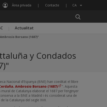
Àrea privada
Contacte
CA
Llista les accions addicionals
GC
Actualitat
 Ambrosio Borsano (1687)"
attaluña y Condados
7)"
oteca Nacional d’Espanya (BNE) han coeditat el llibre
 Cerdaña. Ambrosio Borsano (1687)
". Aquesta
mural de Catalunya elaborat el 1687 per l’enginyer
conserva a la BNE a Madrid i és considerat una de
de la Catalunya del segle XVII.