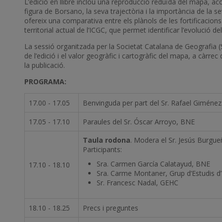
L’edició en llibre inclou una reproducció reduïda del mapa, a
figura de Borsano, la seva trajectòria i la importància de la s
ofereix una comparativa entre els plànols de les fortificacions
territorial actual de l’ICGC, que permet identificar l’evolució del
La sessió organitzada per la Societat Catalana de Geografia 
de l’edició i el valor geogràfic i cartogràfic del mapa, a càrrec
la publicació.
PROGRAMA:
17.00 - 17.05
Benvinguda per part del Sr. Rafael Giménez
17.05 - 17.10
Paraules del Sr. Óscar Arroyo, BNE
Taula rodona
. Modera el Sr. Jesús Burgueñ
Participants:
Sra. Carmen García Calatayud, BNE
17.10 - 18.10
Sra. Carme Montaner, Grup d’Estudis d’
Sr. Francesc Nadal, GEHC
18.10 - 18.25
Precs i preguntes