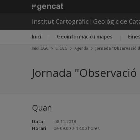
Institut Cartogràfic i Geològic de Ca
Menú principal ICGC
Inici
Geoinformació i mapes
Eines
Inici ICGC
L'ICGC
Agenda
Jornada "Observació de
Jornada "Observació d
Quan
Data
08.11.2018
Horari
de 09.00 a 13.00 hores