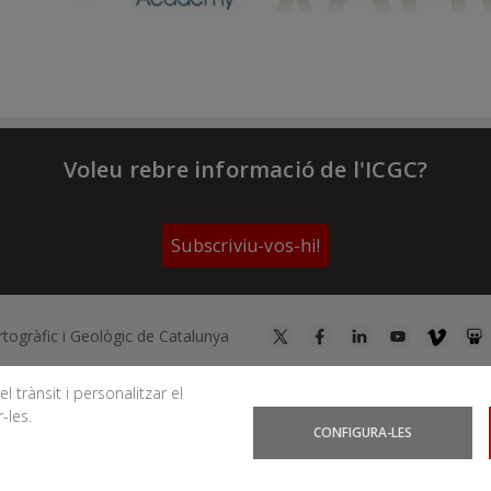
Voleu rebre informació de l'ICGC?
Subscriviu-vos-hi!
artogràfic i Geològic de Catalunya
l trànsit i personalitzar el
-les.
Podeu subscriure-us als fils RSS
Actualitat
|
Allaus
|
CatN
CONFIGURA-LES