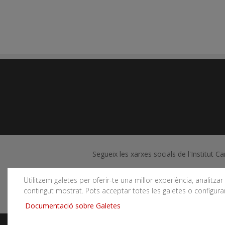
Segueix les xarxes socials de l'Institut C
Utilitzem galetes per oferir-te una millor experiència, analitzar e
contingut mostrat. Pots acceptar totes les galetes o configurar
Documentació sobre Galetes