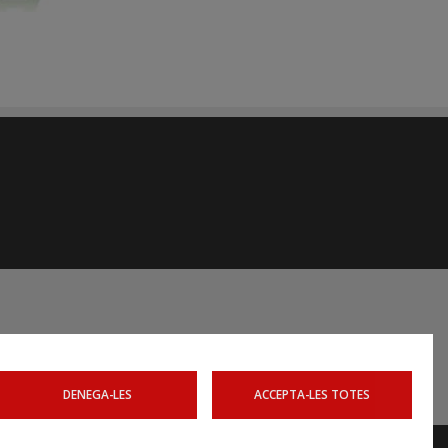
et
|
Terratrèmols
DENEGA-LES
ACCEPTA-LES TOTES
Avís legal
Accessibilitat
Mapa web
Webs relacionats