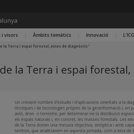
Vés al contingut
talunya
 i visors
Àmbits temàtics
Innovació
L'IC
 la Terra i espai forestal, eines de diagnòstic"
e la Terra i espai forestal,
Un creixent nombre d'estudis i d'aplicacions orientats a la diag
tècniques i de tecnologies pròpies de la geoinformació i, en part
avió, dron o terrestre, per determinar-ne la distribució espac
els espais naturals i, en concret, les masses forestals. Les e
de la Terra donen una mesura objectiva, sinòptica i amb capac
territori, que analitzarem en aquesta jornada, com a eina de su