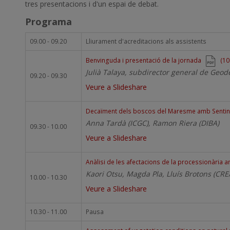
tres presentacions i d'un espai de debat.
Programa
09.00 - 09.20
Lliurament d'acreditacions als assistents
Document
Benvinguda i presentació de la jornada
(10
Julià Talaya, subdirector general de Geodè
09.20 - 09.30
Veure a Slideshare
Document
Decaïment dels boscos del Maresme amb Sentin
Anna Tardà (ICGC), Ramon Riera (DIBA)
09.30 - 10.00
Veure a Slideshare
Document
Anàlisi de les afectacions de la processionària
Kaori Otsu, Magda Pla, Lluís Brotons (CR
10.00 - 10.30
Veure a Slideshare
10.30 - 11.00
Pausa
Document