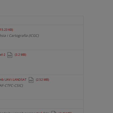
15.23 KB)
sia i Cartografia (ICGC)
el-2
(3.2 MB)
 amb UAV i LANDSAT
(2.52 MB)
EAF-CTFC-CSIC)