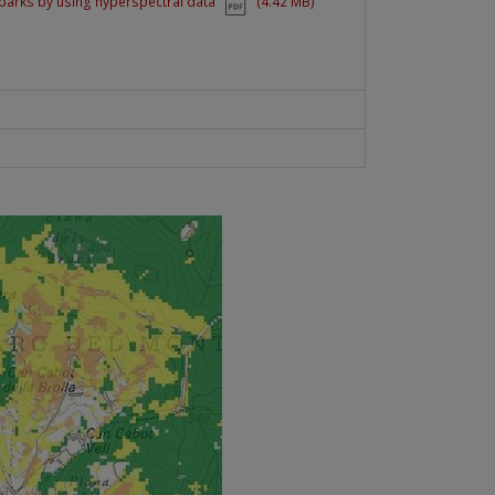
parks by using hyperspectral data
(4.42 MB)