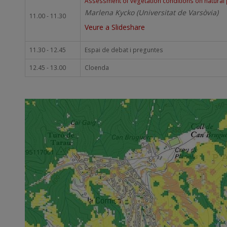
Assessment of vegetation conditions on natural 
Marlena Kycko (Universitat de Varsòvia)
11.00 - 11.30
Veure a Slideshare
11.30 - 12.45
Espai de debat i preguntes
12.45 - 13.00
Cloenda
Imatge