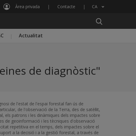
Àrea privada
Contacte
CA
Llista les accions addicionals
GC
Actualitat
 eines de diagnòstic"
nosi de l'estat de l'espai forestal fan ús de
icular, de l'observació de la Terra, des de satèl·lit,
ial, els patrons i les dinàmiques dels impactes sobre
ines de geoinformació i les tècniques d'observació
itat repetitiva en el temps, dels impactes sobre el
port a la decisió i a la gestió forestal, a través de