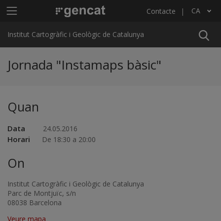
Vés al contingut
Menú principal ICGC
CA
Contacte
Llista les accions addicionals
Institut Cartogràfic i Geològic de Catalunya
Jornada "Instamaps bàsic"
Quan
Data
24.05.2016
Horari
De 18:30 a 20:00
On
Institut Cartogràfic i Geològic de Catalunya
Parc de Montjuïc, s/n
08038 Barcelona
Veure mapa