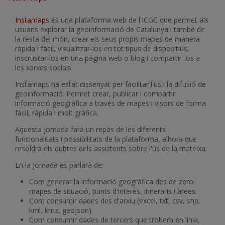
Instamaps
és una plataforma web de l'ICGC que permet als
usuaris explorar la geoinformació de Catalunya i també de
la resta del món, crear els seus propis mapes de manera
ràpida i fàcil, visualitzar-los en tot tipus de dispositius,
inscrustar-los en una pàgina web o blog i compartir-los a
les xarxes socials.
Instamaps ha estat dissenyat per facilitar l'ùs i la difusió de
geoinformació. Permet crear, publicar i compartir
informació geogràfica a través de mapes i visors de forma
fàcil, ràpida i molt gràfica.
Aquesta jornada farà un repàs de les diferents
funcionalitats i possibilitats de la plataforma, alhora que
resoldrà els dubtes dels assistents sobre l'ús de la mateixa.
En la jornada es parlarà de:
Com generar la informació geogràfica des de zero:
mapes de situació, punts d'interès, itineraris i àrees.
Com consumir dades des d'arxiu (excel, txt, csv, shp,
kml, kmz, geojson).
Com consumir dades de tercers que trobem en línia,