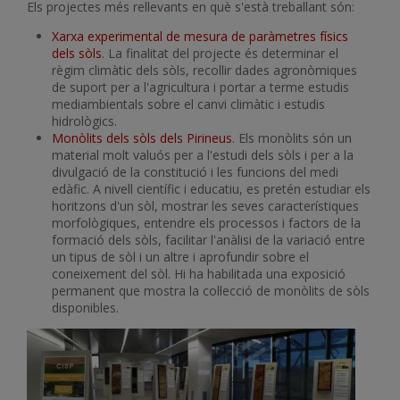
Els projectes més rellevants en què s'està treballant són:
Xarxa experimental de mesura de paràmetres físics
dels sòls
. La finalitat del projecte és determinar el
règim climàtic dels sòls, recollir dades agronòmiques
de suport per a l'agricultura i portar a terme estudis
mediambientals sobre el canvi climàtic i estudis
hidrològics.
Monòlits dels sòls dels Pirineus
. Els monòlits són un
material molt valuós per a l'estudi dels sòls i per a la
divulgació de la constitució i les funcions del medi
edàfic. A nivell científic i educatiu, es pretén estudiar els
horitzons d'un sòl, mostrar les seves característiques
morfològiques, entendre els processos i factors de la
formació dels sòls, facilitar l'anàlisi de la variació entre
un tipus de sòl i un altre i aprofundir sobre el
coneixement del sòl. Hi ha habilitada una exposició
permanent que mostra la col·lecció de monòlits de sòls
disponibles.