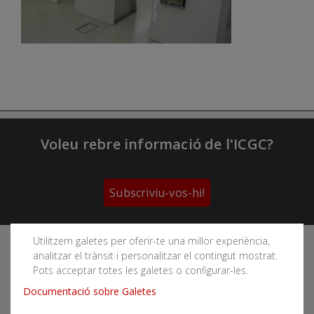
Voleu rebre informació de l'ICGC?
Subscriviu-vos-hi!
Utilitzem galetes per oferir-te una millor experiència,
Segueix les xarxes socials de l'Institut Cartogràfic i
analitzar el trànsit i personalitzar el contingut mostrat.
Geològic de Catalunya
Pots acceptar totes les galetes o configurar-les.
Documentació sobre Galetes