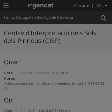
Vés al contingut
Menú principal ICGC
CA
Contacte
Llista les accions addicionals
Institut Cartogràfic i Geològic de Catalunya
Centre d’Interpretació dels Sòls
dels Pirineus (CISP)
Quan
Data
Del 14.12.2016 al 31.12.2023
Horari
Visites a concertar, de dilluns a divendres, trucant al 973 65 08
30
On
Centre de Suport Territorial (CST) Pirineus