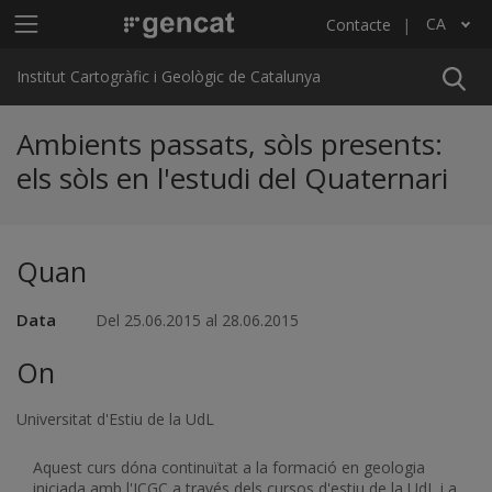
Vés al contingut
Menú principal ICGC
CA
Contacte
Llista les accions addicionals
Institut Cartogràfic i Geològic de Catalunya
Ambients passats, sòls presents:
els sòls en l'estudi del Quaternari
Quan
Data
Del 25.06.2015 al 28.06.2015
On
Universitat d'Estiu de la UdL
Aquest curs dóna continuïtat a la formació en geologia
iniciada amb l'ICGC a través dels cursos d'estiu de la UdL i a