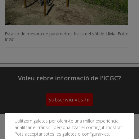
Estació de mesura de paràmetres físics del sòl de Llívia. Foto:
ICGC.
Voleu rebre informació de l'ICGC?
Subscriviu-vos-hi!
Utilitzem galetes per oferir-te una millor experiència,
Segueix les xarxes socials de l'Institut Cartogràfic i
analitzar el trànsit i personalitzar el contingut mostrat.
Geològic de Catalunya
Pots acceptar totes les galetes o configurar-les.