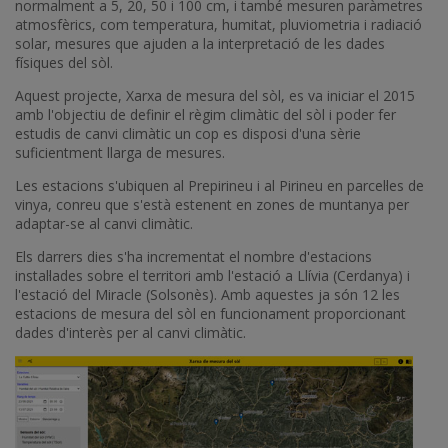
normalment a 5, 20, 50 i 100 cm, i també mesuren paràmetres
atmosfèrics, com temperatura, humitat, pluviometria i radiació
solar, mesures que ajuden a la interpretació de les dades
físiques del sòl.
Aquest projecte, Xarxa de mesura del sòl, es va iniciar el 2015
amb l'objectiu de definir el règim climàtic del sòl i poder fer
estudis de canvi climàtic un cop es disposi d'una sèrie
suficientment llarga de mesures.
Les estacions s'ubiquen al Prepirineu i al Pirineu en parcel·les de
vinya, conreu que s'està estenent en zones de muntanya per
adaptar-se al canvi climàtic.
Els darrers dies s'ha incrementat el nombre d'estacions
instal·lades sobre el territori amb l'estació a Llívia (Cerdanya) i
l'estació del Miracle (Solsonès). Amb aquestes ja són 12 les
estacions de mesura del sòl en funcionament proporcionant
dades d'interès per al canvi climàtic.