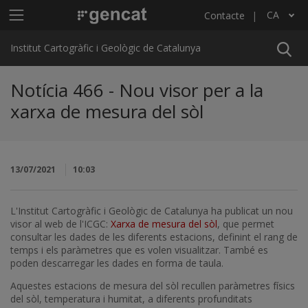
Vés al contingut
Menú principal ICGC
CA
Contacte
Llista les accions addicionals
Institut Cartogràfic i Geològic de Catalunya
Notícia 466 - Nou visor per a la
xarxa de mesura del sòl
13/07/2021
10:03
L'Institut Cartogràfic i Geològic de Catalunya ha publicat un nou
visor al web de l'ICGC:
Xarxa de mesura del sòl
, que permet
consultar les dades de les diferents estacions, definint el rang de
temps i els paràmetres que es volen visualitzar. També es
poden descarregar les dades en forma de taula.
Aquestes estacions de mesura del sòl recullen paràmetres físics
del sòl, temperatura i humitat, a diferents profunditats