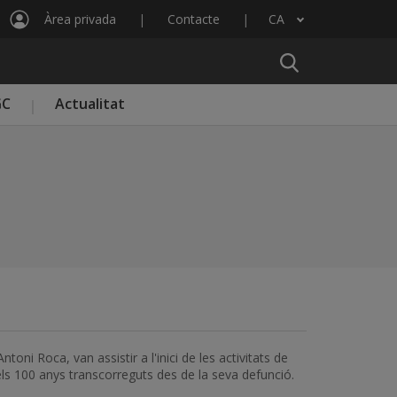
Àrea privada
Contacte
CA
Llista les accions addicionals
GC
Actualitat
toni Roca, van assistir a l'inici de les activitats de
els 100 anys transcorreguts des de la seva defunció.