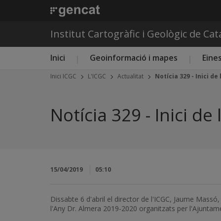
Institut Cartogràfic i Geològic de Ca
Menú principal ICGC
Inici
Geoinformació i mapes
Eines
Inici ICGC
L'ICGC
Actualitat
Notícia 329 - Inici d
Notícia 329 - Inici d
15/04/2019
05:10
Dissabte 6 d'abril el director de l'ICGC, Jaume Massó, i
l'Any Dr. Almera 2019-2020 organitzats per l'Ajuntame