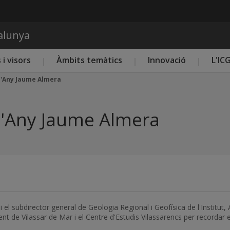
Vés al contingut
talunya
 i visors
Àmbits temàtics
Innovació
L'IC
e l'Any Jaume Almera
e l'Any Jaume Almera
 el subdirector general de Geologia Regional i Geofísica de l'Institut, An
nt de Vilassar de Mar i el Centre d'Estudis Vilassarencs per recordar 