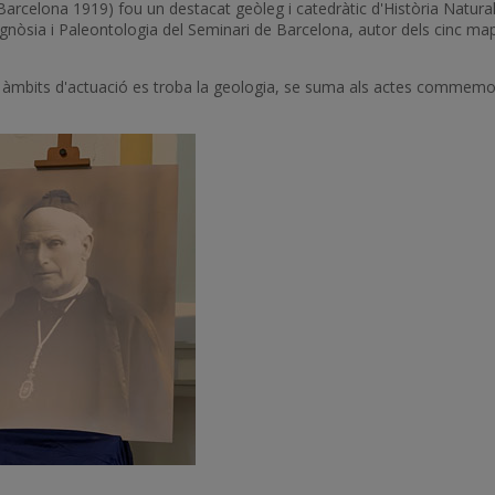
Barcelona 1919) fou un destacat geòleg i catedràtic d'Història Natura
òsia i Paleontologia del Seminari de Barcelona, autor dels cinc mape
s àmbits d'actuació es troba la geologia, se suma als actes commemora