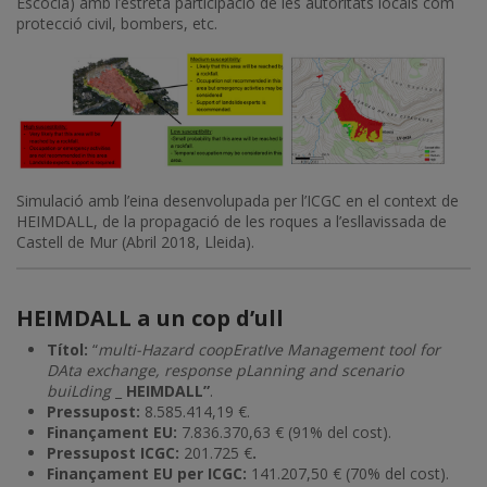
Escòcia) amb l’estreta participació de les autoritats locals com
protecció civil, bombers, etc.
Simulació amb l’eina desenvolupada per l’ICGC en el context de
HEIMDALL, de la propagació de les roques a l’esllavissada de
Castell de Mur (Abril 2018, Lleida).
HEIMDALL a un cop d’ull
Títol:
“
multi-Hazard coopEratIve Management tool for
DAta exchange, response pLanning and scenario
buiLding
_
HEIMDALL”
.
Pressupost:
8.585.414,19 €.
Finançament EU:
7.836.370,63 € (91% del cost).
Pressupost ICGC:
201.725
€
.
Finançament EU per ICGC:
141.207,50 € (70% del cost).