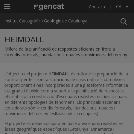
Vés al contingut
Menú principal ICGC
CA
Contacte
Llista les accions addicionals
Institut Cartogràfic i Geològic de Catalunya
HEIMDALL
Millora de la planificació de respostes eficients en front a
incendis forestals, inundacions, riuades i moviments del terreny
L’objectiu del projecte
HEIMDALL
és millorar la preparació de la
societat per fer front a situacions de crisis naturals complexes
proporcionant eines incorporades a una plataforma informàtica
integrada i flexible com a suport a la planificació de respostes
eficients i a la construcció d’escenaris realistes multidisciplinaris
en diferents tipologies de fenòmens. Els principals escenaris
considerats són: incendis forestals, inundacions, riuades i
moviments del terreny (esllavissades i col·lapses).
El projecte es desenvoluparà en base a escenaris realistes en
àrees geogràfiques específiques (Catalunya, Dinamarca i