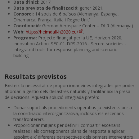
Data d’inici:
2017.
Data prevista de finalització:
gener 2021.
Consorci:
14 socis de 6 països (Alemanya, Espanya,
Dinamarca, França, Itàlia i Regne Unit).
Coordinació:
German Aerospace Center – DLR (Alemanya).
Web:
https://heimdall-h2020.eu/
.
Programa:
Projecte finançat per la UE, Horizon 2020,
Innovation Action. SEC-01-DRS-2016 - Secure societies -
Integrated tools for response planning and scenario
building.
Resultats previstos
Existeix la necessitat de proporcionar eines integrades per poder
abordar la gestió dels desastres naturals y facilitar així la presa
de decisions. Aquesta solució integrada pretén:
Donar suport als procediments operatius ja existents per a
la coordinació interorganitzativa, inclosos els escenaris
transfronterers.
Proporcionar mitjans per definir i compartir escenaris
realistes i els corresponents plans de resposta a aplicar,
assolint així diferents perspectives dels primers interventors