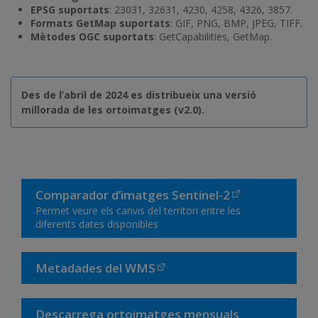
EPSG suportats
: 23031, 32631, 4230, 4258, 4326, 3857.
Formats GetMap suportats
: GIF, PNG, BMP, JPEG, TIFF.
Mètodes OGC suportats
: GetCapabilities, GetMap.
Des de l’abril de 2024 es distribueix una versió
millorada de les ortoimatges (v2.0).
Comparador d’imatges Sentinel-2
Permet veure els canvis del territori entre les
diferents dates disponibles
Metadades del WMS
Descarrega ortoimatges mensuals