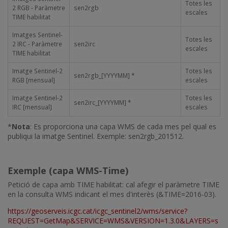
Totes les
2 RGB - Paràmetre
sen2rgb
escales
TIME habilitat
Imatges Sentinel-
Totes les
2 IRC - Paràmetre
sen2irc
escales
TIME habilitat
Imatge Sentinel-2
Totes les
sen2rgb_[YYYYMM] *
RGB [mensual]
escales
Imatge Sentinel-2
Totes les
sen2irc_[YYYYMM] *
IRC [mensual]
escales
*
Nota
: Es proporciona una capa WMS de cada mes pel qual es
publiqui la imatge Sentinel. Exemple: sen2rgb_201512.
Exemple (capa WMS-Time)
Petició de capa amb TIME habilitat: cal afegir el paràmetre TIME
en la consulta WMS indicant el mes d'interès (&TIME=2016-03).
https://geoserveis.icgc.cat/icgc_sentinel2/wms/service?
REQUEST=GetMap&SERVICE=WMS&VERSION=1.3.0&LAYERS=s