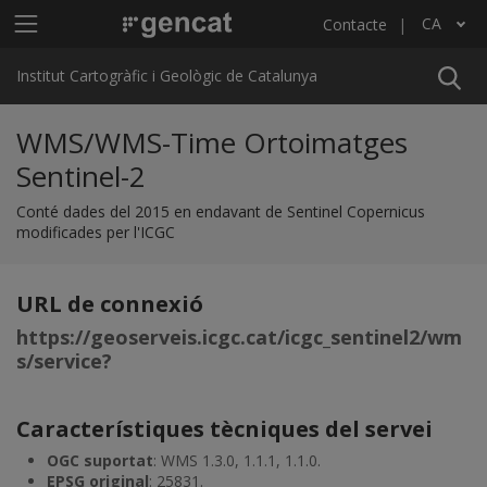
Vés al contingut
Menú principal ICGC
CA
Contacte
Llista les accions addicionals
Institut Cartogràfic i Geològic de Catalunya
WMS/WMS-Time Ortoimatges
Sentinel-2
Conté dades del 2015 en endavant de Sentinel Copernicus
modificades per l'ICGC
URL de connexió
https://geoserveis.icgc.cat/icgc_sentinel2/wm
s/service?
Característiques tècniques del servei
OGC suportat
: WMS 1.3.0, 1.1.1, 1.1.0.
EPSG original
: 25831.