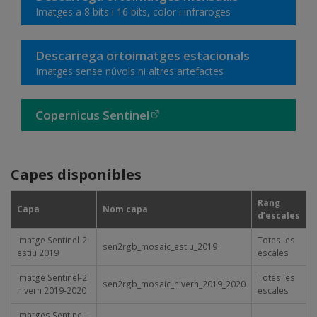
Imatges a 8 bits i 16 bits, color i infraroges
Descarrega ortoimatges estacionals
Imatges sense núvols ni altres artefactes
Copernicus Sentinel
Capes disponibles
Rang
Capa
Nom capa
d’escales
Imatge Sentinel-2
Totes les
sen2rgb_mosaic_estiu_2019
estiu 2019
escales
Imatge Sentinel-2
Totes les
sen2rgb_mosaic_hivern_2019_2020
hivern 2019-2020
escales
Imatges Sentinel-