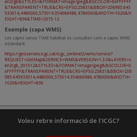
en2rgb&STYLES=&FORMAT=image/jpeg&BGCOLOR=0xFFFFFF
&TRANSPARENT=TRUE&CRS=EPSG:25831&BBOX=206985.645
933014,4480000,573014.354066986,4780000&WIDTH=1020&H
EIGHT=836&TIME=2015-12
Exemple (capa WMS)
Les capes sense TIME habilitat es consulten com a capes WMS
estàndard.
https://geoserveis.icgc.cat/icgc_sentinel2/wms/service?
REQUEST=GetMap&SERVICE=WMS&VERSION=1.3.0&LAYERS=s
en2rgb_201512&STYLES=&FORMAT=image/jpeg&BGCOLOR=0
xFFFFFF&TRANSPARENT=TRUE&CRS=EPSG:25831&BBOX=206
985.645933014,4480000,573014.354066986,4780000&WIDTH=
1020&HEIGHT=836
Voleu rebre informació de l'ICGC?