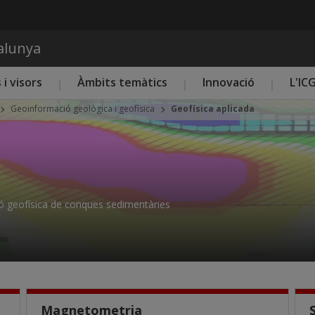
Vés al contingut
talunya
 i visors
Àmbits temàtics
Innovació
L'IC
Geoinformació geològica i geofísica
Geofísica aplicada
ió geofísica de conques sedimentàries
Magnetometria