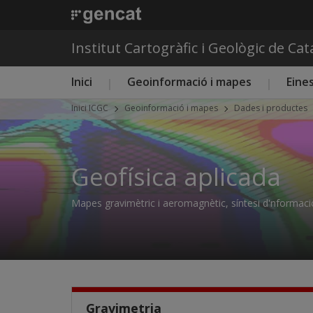
Institut Cartogràfic i Geològic de Ca
Menú principal ICGC
Inici
Geoinformació i mapes
Eines
Inici ICGC
Geoinformació i mapes
Dades i productes
Geofísica aplicada
Mapes gravimètric i aeromagnètic, síntesi d'nformac
Gravimetria