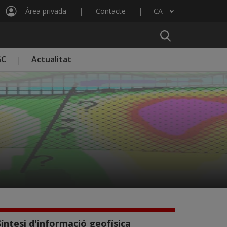
Àrea privada
Contacte
CA
Llista les accions addicionals
GC
Actualitat
Síntesi d'informació geofísica