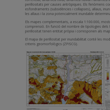
perillositats per causes antròpiques. Els fenòmens c
esfondraments (subsidències i col·lapses), allaus, inu
les allaus i la zona potencialment inundable determin
Els mapes complementaris, a escala 1:100.000, mostren
comprensió. En funció del nombre de tipologies dels 
perillositat tenen entitat pròpia i corresponen als mape
El mapa de perillositat per inundabilitat conté les mo
criteris geomorfològics (ZPISCG).