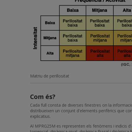
Matriu de perillositat
Com és?
Cada full consta de diverses finestres on la informació
distribueixen un conjunt d'elements perifèrics que co
explicatius.
Al MPRG25M es representen els fenòmens i indicis d'ac
torrencial, dinàmica nival, dinàmica fluvial i dinàmica