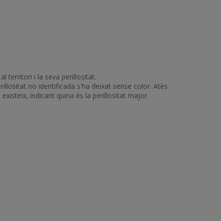
erritori i la seva perillositat.
rillositat no identificada s'ha deixat sense color. Atès
xisteix, indicant quina és la perillositat major