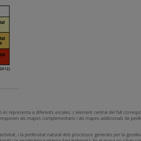
 es representa a diferents escales. L'element central del full correspo
rresponen als mapes complementaris i als mapes addicionals de perillos
tivitat, i la perillositat natural dels processos generats per la geod
 litoral) i la geodinàmica interna (terratrèmols). En el mapa no s'han 