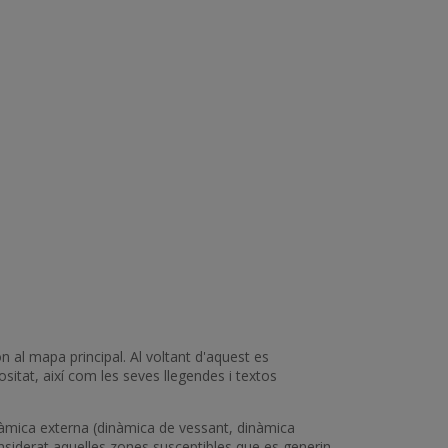
n al mapa principal. Al voltant d'aquest es
itat, així com les seves llegendes i textos
inàmica externa (dinàmica de vessant, dinàmica
considerat aquelles zones susceptibles que es generin