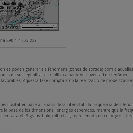
ana 290-1-1 (65-23)
es on es poden generar els fenòmens (zones de sortida) com d'aquelle
ones de susceptibilitat es realitza a partir de l'inventari de fenòmens, e
reny favorables. Aquesta fase compta amb la realització de modelitzaci
perillositat en base a l'anàlisi de la intensitat i la freqüència dels 
re la base de les dimensions i energies esperades, mentre que la freqü
epresentat amb 3 graus: baix, mitjà i alt, representats en color groc, tar