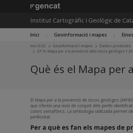
Institut Cartogràfic i Geològic de Ca
Menú principal ICGC
Inici
Geoinformació i mapes
Eines
Inici ICGC
Geoinformació i mapes
Dades i productes
GT VI. Mapa per a la prevenció dels riscos geològics 1:2
Què és el Mapa per a 
El Mapa per a la prevenció de riscos geològics (MPRG2
que ofereix una visió de conjunt dels perills identificats
colors semafòrics. La simbologia utilitzada permet id
perillositat.
Per a què es fan els mapes de p