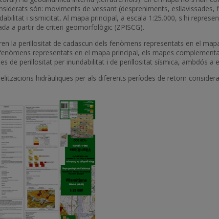
onsiderats són: moviments de vessant (despreniments, esllavissades, f
ndabilitat i sismicitat. Al mapa principal, a escala 1:25.000, s'hi repr
ada a partir de criteri geomorfològic (ZPISCG).
 la perillositat de cadascun dels fenòmens representats en el mapa pri
fenòmens representats en el mapa principal, els mapes complementari
s de perillositat per inundabilitat i de perillositat sísmica, ambdós a 
delitzacions hidràuliques per als diferents períodes de retorn consider