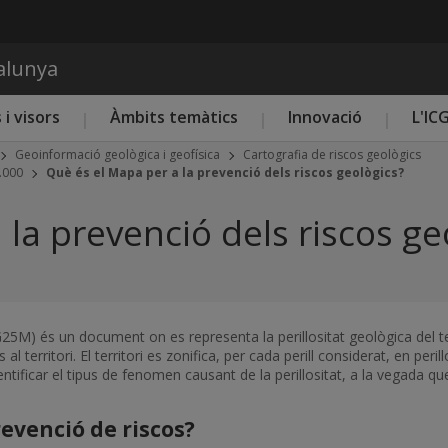
Vés al contingut
talunya
 i visors
Àmbits temàtics
Innovació
L'IC
Geoinformació geològica i geofísica
Cartografia de riscos geològics
5.000
Què és el Mapa per a la prevenció dels riscos geològics?
la prevenció dels riscos ge
5M) és un document on es representa la perillositat geològica del terr
 al territori. El territori es zonifica, per cada perill considerat, en peri
entificar el tipus de fenomen causant de la perillositat, a la vegada 
revenció de riscos?