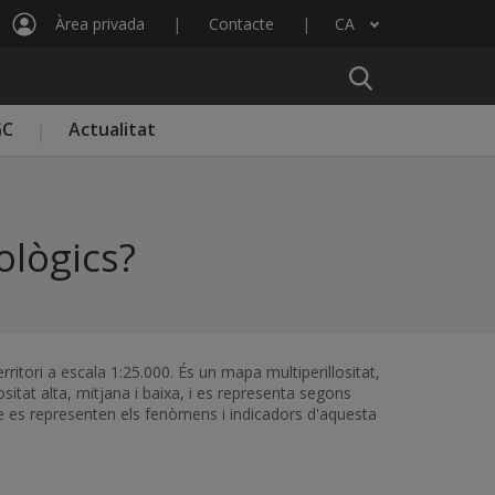
Àrea privada
Contacte
CA
Llista les accions addicionals
GC
Actualitat
ològics?
itori a escala 1:25.000. És un mapa multiperillositat,
llositat alta, mitjana i baixa, i es representa segons
que es representen els fenòmens i indicadors d'aquesta