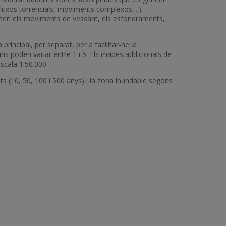
luxos torrencials, moviments complexos,...),
esenten els moviments de vessant, els esfondraments,
ncipal, per separat, per a facilitar-ne la
s poden variar entre 1 i 5. Els mapes addicionals de
escala 1:50.000.
ats (10, 50, 100 i 500 anys) i la zona inundable segons