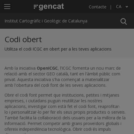
Vés al contingut
Menú principal ICGC
CA
Contacte
Llista les accions addicionals
Institut Cartogràfic i Geològic de Catalunya
Codi obert
Utilitza el codi ICGC en obert per a les teves aplicacions
Amb la iniciativa
OpenICGC
, l’ICGC fomenta un nou marc de
relació amb el sector GEO català, tant en l'àmbit públic com
privat. Aquesta iniciativa s'ha començat a materialitzar
amb l'obertura del codi font
de les seves aplicacions.
Obrir el codi font permet que institucions, petites i mitjanes
empreses, i ciutadans puguin reutilitzar les nostres
aplicacions, investigar com està fet el codi font, reaprofitar-
lo i personalitzar-lo per fer els seus propis productes o serveis.
També facilita la col·laboració dels usuaris per a la millora de la
informació. Permet competir amb grans proveïdors globals i
ofereix independència tecnològica. Obrir codi és impuls