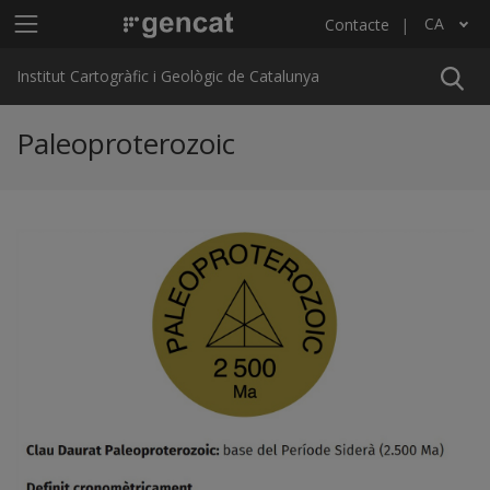
Vés al contingut
Menú principal ICGC
CA
Contacte
Llista les accions addicionals
Institut Cartogràfic i Geològic de Catalunya
Paleoproterozoic
Previous
Ne