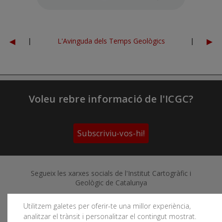
◄
►
|
L'Avinguda dels Temps Geològics
|
Voleu rebre informació de l'ICGC?
Subscriviu-vos-hi!
Segueix les xarxes socials de l'Institut Cartogràfic i
Geològic de Catalunya
Utilitzem galetes per oferir-te una millor experiència,
analitzar el trànsit i personalitzar el contingut mostrat.