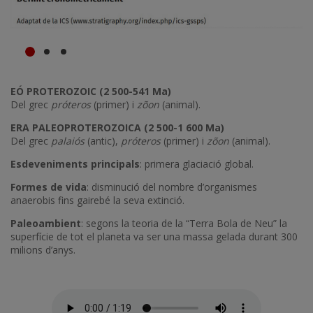
EÓ PROTEROZOIC (2 500-541 Ma)
Del grec
próteros
(primer) i
zõon
(animal).
ERA PALEOPROTEROZOICA (2 500-1 600 Ma)
Del grec
palaiós
(antic),
próteros
(primer) i
zõon
(animal).
Esdeveniments principals
: primera glaciació global.
Formes de vida
: disminució del nombre d’organismes
anaerobis fins gairebé la seva extinció.
Paleoambient
: segons la teoria de la “Terra Bola de Neu” la
superfície de tot el planeta va ser una massa gelada durant 300
milions d’anys.
Fitxer d'àudio