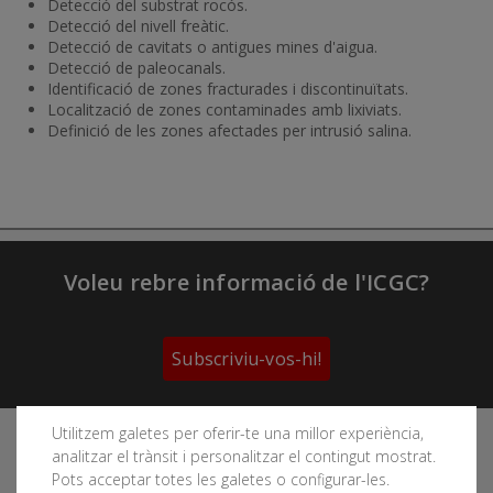
Detecció del substrat rocós.
Detecció del nivell freàtic.
Detecció de cavitats o antigues mines d'aigua.
Detecció de paleocanals.
Identificació de zones fracturades i discontinuïtats.
Localització de zones contaminades amb lixiviats.
Definició de les zones afectades per intrusió salina.
Voleu rebre informació de l'ICGC?
Subscriviu-vos-hi!
Utilitzem galetes per oferir-te una millor experiència,
Segueix les xarxes socials de l'Institut Cartogràfic i
analitzar el trànsit i personalitzar el contingut mostrat.
Geològic de Catalunya
Pots acceptar totes les galetes o configurar-les.