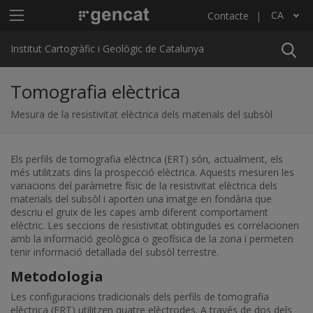
Vés al contingut
Menú principal ICGC
CA
Contacte
Llista les accions addicionals
Institut Cartogràfic i Geològic de Catalunya
Tomografia elèctrica
Mesura de la resistivitat elèctrica dels materials del subsòl
Els perfils de tomografia elèctrica (ERT) són, actualment, els
més utilitzats dins la prospecció elèctrica. Aquests mesuren les
variacions del paràmetre físic de la resistivitat elèctrica dels
materials del subsòl i aporten una imatge en fondària que
descriu el gruix de les capes amb diferent comportament
elèctric. Les seccions de resistivitat obtingudes es correlacionen
amb la informació geològica o geofísica de la zona i permeten
tenir informació detallada del subsòl terrestre.
Metodologia
Les configuracions tradicionals dels perfils de tomografia
elèctrica (ERT) utilitzen quatre elèctrodes. A través de dos dels