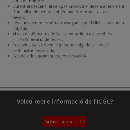
zona de Baborte.
Durant el descens, el seu pas provoca el desencadenament
d'una allau de neu recent (en aquell moment estava
nevant).
Les dues persones són arrossegades per l'allau. Una queda
colgada.
Al cap de 45 minuts de l'accident arriben els bombers i
inicien l'operació de rescat.
Passades 24 h troben la persona colgada a 1 m de
profunditat sense vida.
Cap dels dos accidentats portava ARVA.
Voleu rebre informació de l'ICGC?
Subscriviu-vos-hi!