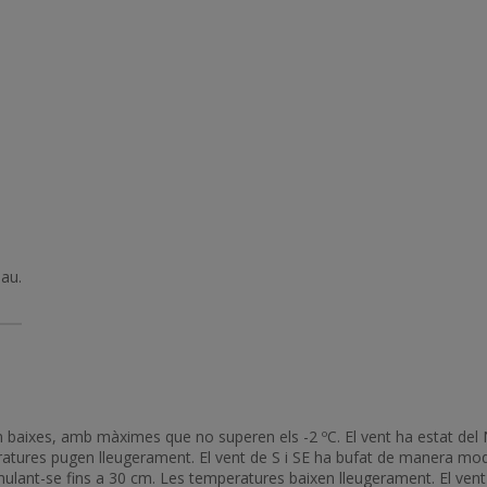
lau.
baixes, amb màximes que no superen els -2 ºC. El vent ha estat del N
ratures pugen lleugerament. El vent de S i SE ha bufat de manera mo
mulant-se fins a 30 cm. Les temperatures baixen lleugerament. El ven