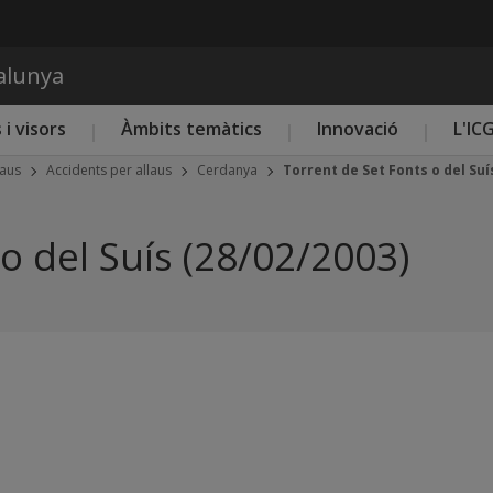
Vés al contingut
talunya
 i visors
Àmbits temàtics
Innovació
L'IC
laus
Accidents per allaus
Cerdanya
Torrent de Set Fonts o del Suí
o del Suís (28/02/2003)