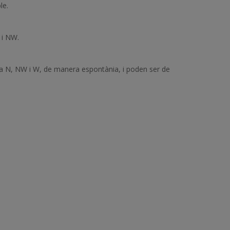
le.
 i NW.
 a N, NW i W, de manera espontània, i poden ser de