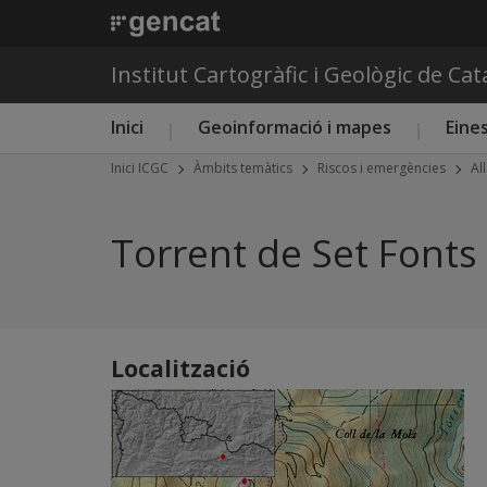
Institut Cartogràfic i Geològic de Ca
Menú principal ICGC
Inici
Geoinformació i mapes
Eines
Inici ICGC
Àmbits temàtics
Riscos i emergències
Al
Torrent de Set Fonts 
Localització