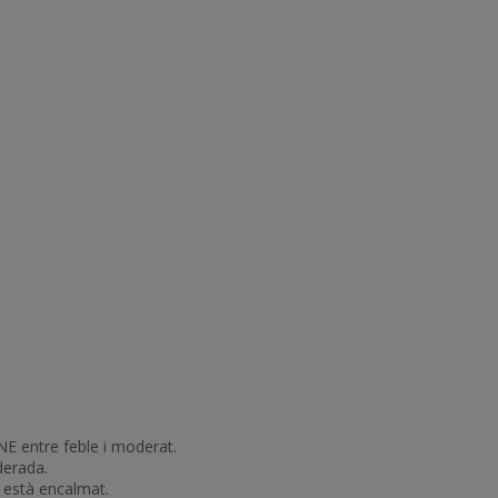
E entre feble i moderat.
derada.
t està encalmat.