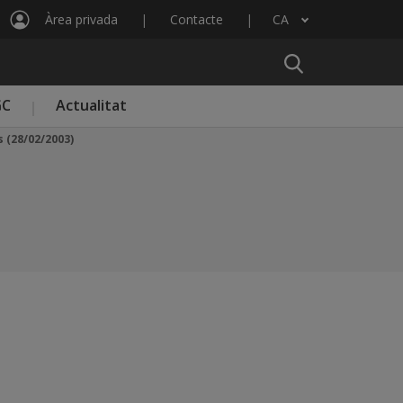
Àrea privada
Contacte
CA
Llista les accions addicionals
GC
Actualitat
s (28/02/2003)