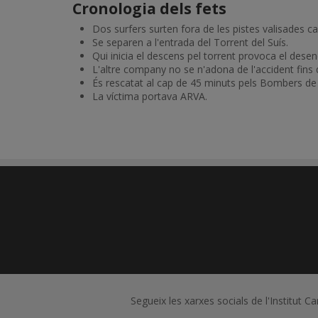
Cronologia dels fets
Dos surfers surten fora de les pistes valisades ca
Se separen a l'entrada del Torrent del Suís.
Qui inicia el descens pel torrent provoca el desenc
L'altre company no se n'adona de l'accident fins q
És rescatat al cap de 45 minuts pels Bombers de l
La víctima portava ARVA.
Segueix les xarxes socials de l'Institut C