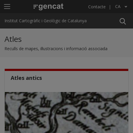
Vés al contingut
Menú principal ICGC
CA
Contacte
Llista les accions addicionals
Institut Cartogràfic i Geològic de Catalunya
Atles
Reculls de mapes, il·lustracions i informació associada
Atles antics