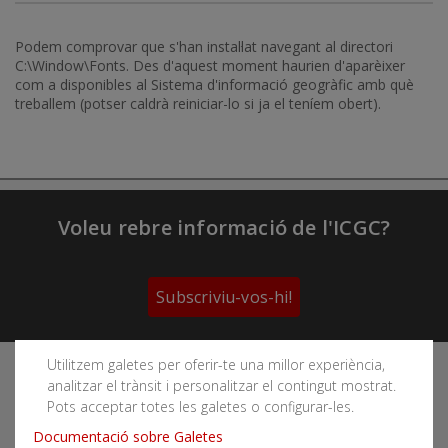
Podem comprovar que s'han instal·lat navegant al directori
C:\Window\Fonts. Des d'aquest moment haurien d'aparèixer
com a disponibles al Sistema d'informació geogràfic amb què
treballem (potser caldrà reiniciar-lo si ja el teníem obert).
Voleu rebre informació de l'ICGC?
Subscriviu-vos-hi!
Utilitzem galetes per oferir-te una millor experiència,
Segueix les xarxes socials de l'Institut Cartogràfic i
analitzar el trànsit i personalitzar el contingut mostrat.
Geològic de Catalunya
Pots acceptar totes les galetes o configurar-les.
Documentació sobre Galetes