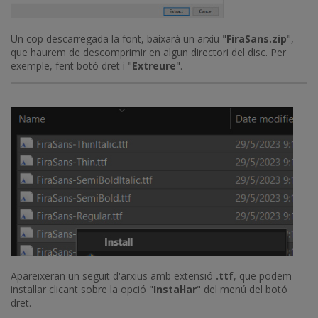
Un cop descarregada la font, baixarà un arxiu "
FiraSans.zip
",
que haurem de descomprimir en algun directori del disc. Per
exemple, fent botó dret i "
Extreure
".
Apareixeran un seguit d'arxius amb extensió
.ttf
, que podem
instal·lar clicant sobre la opció "
Instal·lar
" del menú del botó
dret.