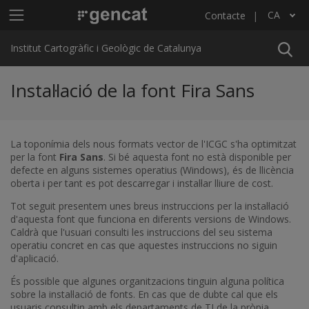
Vés al contingut
Menú principal ICGC
CA
Contacte
Llista les accions addicionals
Institut Cartogràfic i Geològic de Catalunya
Instal·lació de la font Fira Sans
La toponímia dels nous formats vector de l'ICGC s'ha optimitzat
per la font
Fira Sans
. Si bé aquesta font no està disponible per
defecte en alguns sistemes operatius (Windows), és de llicència
oberta i per tant es pot descarregar i instal·lar lliure de cost.
Tot seguit presentem unes breus instruccions per la instal·lació
d'aquesta font que funciona en diferents versions de Windows.
Caldrà que l'usuari consulti les instruccions del seu sistema
operatiu concret en cas que aquestes instruccions no siguin
d'aplicació.
És possible que algunes organitzacions tinguin alguna política
sobre la instal·lació de fonts. En cas que de dubte cal que els
usuaris consultin amb els departaments de TI de la pròpia