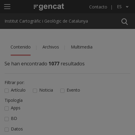
Pasar al contenido principal
Menú principal ICGC
ES
Contacto
Lista adicional de acciones
Institut Cartogràfic i Geològic de Catalunya
Contenido
Archivos
Multimedia
Se han encontrado
1077
resultados
Filtrar por:
Artículo
Noticia
Evento
Tipología
Apps
BD
Datos