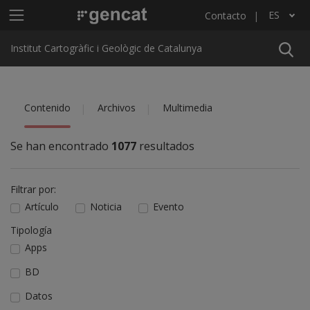
Pasar al contenido principal
Menú principal ICGC
ES
Contacto
Lista adicional de acciones
Institut Cartogràfic i Geològic de Catalunya
Contenido
Archivos
Multimedia
Se han encontrado
1077
resultados
Filtrar por:
Artículo
Noticia
Evento
Tipología
Apps
BD
Datos