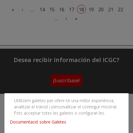
Primera página
Página anterior
«
‹
…
14
15
16
17
18
19
20
21
22
Siguiente página
Última página
…
›
»
Desea recibir información del ICGC?
¡Suscríbase!
Utilitzem galetes per oferir-te una millor experiència,
Sigue las redes sociales del Instituto Cartográfico y
analitzar el trànsit i personalitzar el contingut mostrat.
Geológico de Cataluña
Pots acceptar totes les galetes o configurar-les.
Documentació sobre Galetes