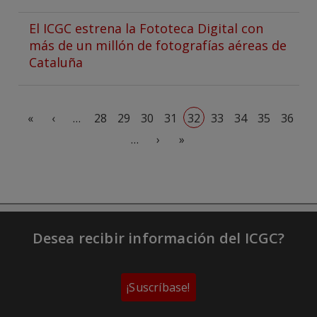
El ICGC estrena la Fototeca Digital con
más de un millón de fotografías aéreas de
Cataluña
Paginación
Primera página
Página anterior
«
‹
…
28
29
30
31
32
33
34
35
36
Siguiente página
Última página
…
›
»
Desea recibir información del ICGC?
¡Suscríbase!