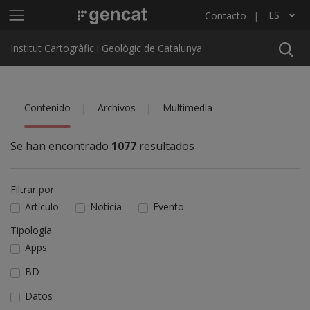
Pasar al contenido principal
Menú principal ICGC
ES
Contacto
Lista adicional de acciones
Institut Cartogràfic i Geològic de Catalunya
Contenido
Archivos
Multimedia
Se han encontrado
1077
resultados
Filtrar por:
Artículo
Noticia
Evento
Tipología
Apps
BD
Datos