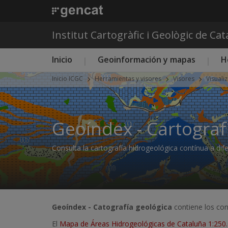
Institut Cartogràfic i Geològic de Ca
Menú principal ICGC
Inicio
Geoinformación y mapas
H
Inicio ICGC
Herramientas y visores
Visores
Visuali
Geoíndex - Cartograf
Consulta la cartografía hidrogeológica contínua a dif
Geoíndex - Catografía geológica
contiene los con
El
Mapa de Áreas Hidrogeológicas de Cataluña 1:250