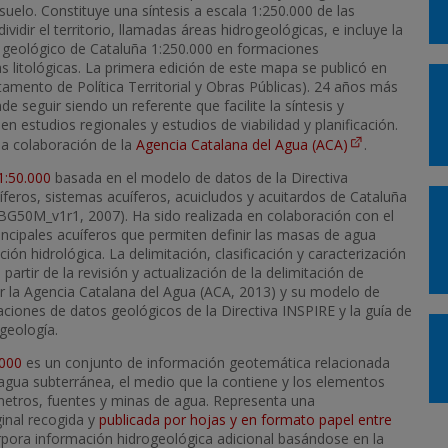
bsuelo. Constituye una síntesis a escala 1:250.000 de las
dir el territorio, llamadas áreas hidrogeológicas, e incluye la
a geológico de Cataluña 1:250.000 en formaciones
s litológicas. La primera edición de este mapa se publicó en
amento de Política Territorial y Obras Públicas). 24 años más
e seguir siendo un referente que facilite la síntesis y
n estudios regionales y estudios de viabilidad y planificación.
la colaboración de la
Agencia Catalana del Agua (ACA)
.
1:50.000
basada en el modelo de datos de la Directiva
íferos, sistemas acuíferos, acuicludos y acuitardos de Cataluña
BG50M_v1r1, 2007). Ha sido realizada en colaboración con el
principales acuíferos que permiten definir las masas de agua
ón hidrológica. La delimitación, clasificación y caracterización
artir de la revisión y actualización de la delimitación de
or la Agencia Catalana del Agua (ACA, 2013) y su modelo de
aciones de datos geológicos de la Directiva INSPIRE y la guía de
geología.
.000
es un conjunto de información geotemática relacionada
el agua subterránea, el medio que la contiene y los elementos
etros, fuentes y minas de agua. Representa una
inal recogida y
publicada por hojas y en formato papel entre
rpora información hidrogeológica adicional basándose en la