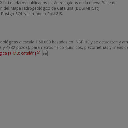
2021). Los datos publicados están recogidos en la nueva Base de
ción del Mapa Hidrogeológico de Cataluña (BDSIMHCat)
 PostgreSQL y el módulo PostGIS.
ológicas a escala 1:50.000 basadas en INSPIRE y se actualizan y amp
s y 4882 pozos), parámetros físico-químicos, piezometrías y líneas d
gica [1 MB; catalán]
.