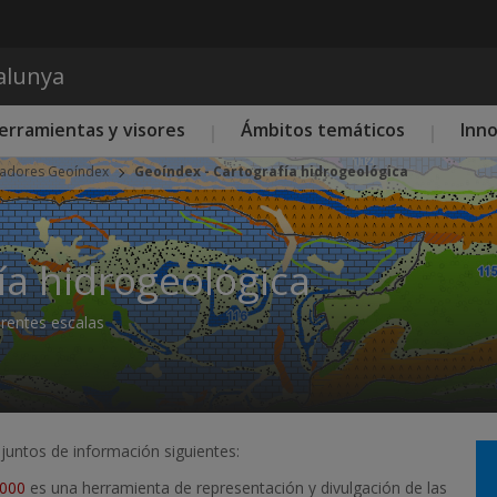
Pasar al contenido principal
talunya
erramientas y visores
Ámbitos temáticos
Inn
zadores Geoíndex
Geoíndex - Cartografía hidrogeológica
ía hidrogeológica
erentes escalas
juntos de información siguientes:
.000
es una herramienta de representación y divulgación de las