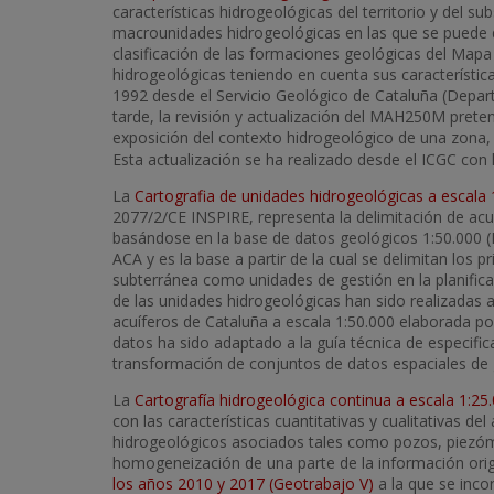
características hidrogeológicas del territorio y del su
macrounidades hidrogeológicas en las que se puede divi
clasificación de las formaciones geológicas del Map
hidrogeológicas teniendo en cuenta sus característica
1992 desde el Servicio Geológico de Cataluña (Depart
tarde, la revisión y actualización del MAH250M pretend
exposición del contexto hidrogeológico de una zona, e
Esta actualización se ha realizado desde el ICGC con 
La
Cartografia de unidades hidrogeológicas a escala 
2077/2/CE INSPIRE, representa la delimitación de acu
basándose en la base de datos geológicos 1:50.000 (
ACA y es la base a partir de la cual se delimitan los 
subterránea como unidades de gestión en la planificaci
de las unidades hidrogeológicas han sido realizadas a p
acuíferos de Cataluña a escala 1:50.000 elaborada p
datos ha sido adaptado a la guía técnica de especific
transformación de conjuntos de datos espaciales de 
La
Cartografía hidrogeológica continua a escala 1:25
con las características cuantitativas y cualitativas d
hidrogeológicos asociados tales como pozos, piezóm
homogeneización de una parte de la información orig
los años 2010 y 2017 (Geotrabajo V)
a la que se inco