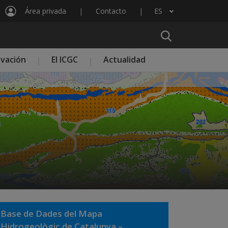
Área privada
Contacto
ES
Lista adicional de acciones
ovación
El ICGC
Actualidad
Base de Dades del Mapa
Hidrogeològic de Catalunya –