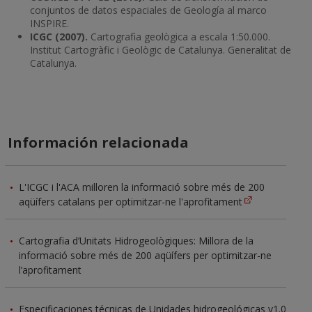
conjuntos de datos espaciales de Geología al marco
INSPIRE.
ICGC (2007).
Cartografia geològica a escala 1:50.000.
Institut Cartogràfic i Geològic de Catalunya. Generalitat de
Catalunya.
Información relacionada
L'ICGC i l'ACA milloren la informació sobre més de 200
aqüífers catalans per optimitzar-ne l'aprofitament
Cartografia d’Unitats Hidrogeològiques: Millora de la
informació sobre més de 200 aqüífers per optimitzar-ne
l’aprofitament
Especificaciones técnicas de Unidades hidrogeológicas v1.0