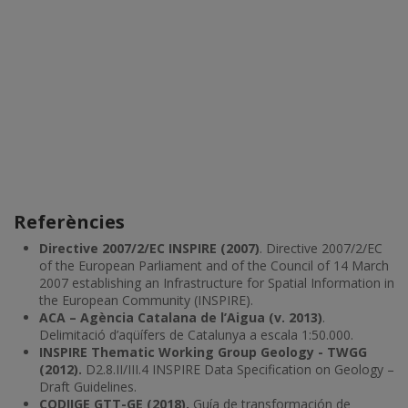
Referències
Directive 2007/2/EC INSPIRE (2007)
. Directive 2007/2/EC
of the European Parliament and of the Council of 14 March
2007 establishing an Infrastructure for Spatial Information in
the European Community (INSPIRE).
ACA – Agència Catalana de l’Aigua (v. 2013)
.
Delimitació d’aqüífers de Catalunya a escala 1:50.000.
INSPIRE Thematic Working Group Geology - TWGG
(2012).
D2.8.II/III.4 INSPIRE Data Specification on Geology –
Draft Guidelines.
CODIIGE GTT-GE (2018).
Guía de transformación de