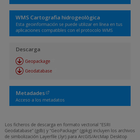
WMS Cartografia hidrogeològica
Esta geoinformación se puede utilizar en línea en tus
aplicaciones compatibles con el protocolo WMS
Descarga
Geopackage
Geodatabase
Metadades
Acceso a los metadatos
Los ficheros de descarga en formato vectorial “ESRI
Geodatabase” (gdb) y “GeoPackage” (gpkg) incluyen los archivos
de simbolización Layerfile (.lyr) para ArcGIS/ArcMap Desktop