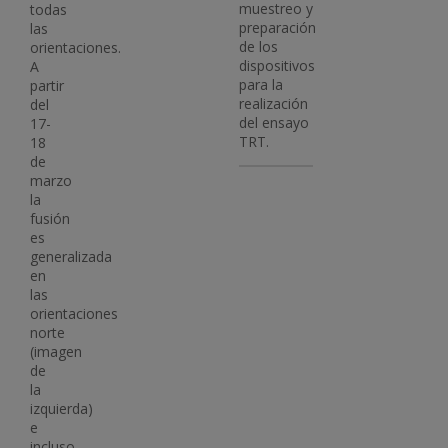
muestreo y
todas
preparación
las
de los
orientaciones.
dispositivos
A
para la
partir
realización
del
del ensayo
17-
TRT.
18
de
marzo
la
fusión
es
generalizada
en
las
orientaciones
norte
(imagen
de
la
izquierda)
e
incluso