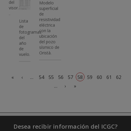
del
Modelo
visor.
superficial
de
resistividad
Lista
eléctrica
de
con la
fotogramas
ubicación
del
del pozo
año
sísmico de
de
Oristà.
vuelo.
Paginación
Primera página
Página anterior
«
‹
…
54
55
56
57
58
59
60
61
62
Siguiente página
Última página
…
›
»
Desea recibir información del ICGC?