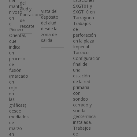
Estaciones
del
del
SXGT01 y
manto
alud y
Vista del
SXGT10 en
nivoso
operaciones
depósito
Tarragona.
en
de
del alud
Trabajos
el
rescate
desde la
de
Pirineo
zona de
perforación
Oriental,
salida
en la plaza
que
Imperial
indica
Tarraco.
un
Configuración
proceso
final de
de
una
fusión
estación
(marcado
de la red
en
primaria
rojo
con
en
sondeo
las
cerrado y
gráficas)
sonda
desde
geotérmica
mediados
instalada.
de
Trabajos
marzo
de
en