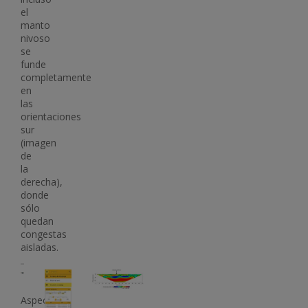
el
manto
nivoso
se
funde
completamente
en
las
orientaciones
sur
(imagen
de
la
derecha),
donde
sólo
quedan
congestas
aisladas.
Imatge
Imatge
Imatge
Aspecto