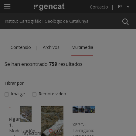
Pasar al contenido principal
Menú principal ICGC
ES
Contacto
Lista adicional de acciones
Institut Cartogràfic i Geològic de Catalunya
Contenido
Archivos
Multimedia
Se han encontrado
759
resultados
Filtrar por:
Imatge
Remote video
Imatge
Imatge
Imatge
Imatge
Figura
XEGCat
1.
Tarragona:
Modelización
Trayectoria