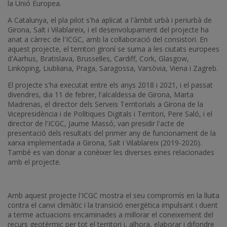
la Unió Europea.
A Catalunya, el pla pilot s'ha aplicat a l'àmbit urbà i periurbà de
Girona, Salt i Vilablareix, i el desenvolupament del projecte ha
anat a càrrec de l'ICGC, amb la col·laboració del consistori. En
aquest projecte, el territori gironí se suma a les ciutats europees
d'Aarhus, Bratislava, Brussel·les, Cardiff, Cork, Glasgow,
Linköping, Liubliana, Praga, Saragossa, Varsòvia, Viena i Zagreb.
El projecte s'ha executat entre els anys 2018 i 2021, i el passat
divendres, dia 11 de febrer, l'alcaldessa de Girona, Marta
Madrenas, el director dels Serveis Territorials a Girona de la
Vicepresidència i de Polítiques Digitals i Territori, Pere Saló, i el
director de l'ICGC, Jaume Massó, van presidir l'acte de
presentació dels resultats del primer any de fun­cionament de la
xarxa implementada a Girona, Salt i Vilablareix (2019-2020).
També es van donar a conèixer les diverses eines relacionades
amb el projecte.
Amb aquest projecte l'ICGC mostra el seu compromís en la lluita
contra el canvi climàtic i la transició energètica impulsant i duent
a terme actuacions encaminades a millorar el coneixement del
recurs geotèrmic per tot el territori i, alhora, elaborar i difondre