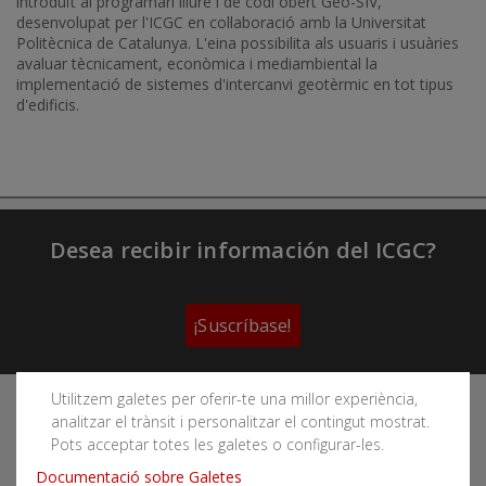
introduït al programari lliure i de codi obert Geo-SIV,
desenvolupat per l'ICGC en col·laboració amb la Universitat
Politècnica de Catalunya. L'eina possibilita als usuaris i usuàries
avaluar tècnicament, econòmica i mediambiental la
implementació de sistemes d'intercanvi geotèrmic en tot tipus
d'edificis.
Desea recibir información del ICGC?
¡Suscríbase!
Utilitzem galetes per oferir-te una millor experiència,
Sigue las redes sociales del Instituto Cartográfico y
analitzar el trànsit i personalitzar el contingut mostrat.
Geológico de Cataluña
Pots acceptar totes les galetes o configurar-les.
Documentació sobre Galetes