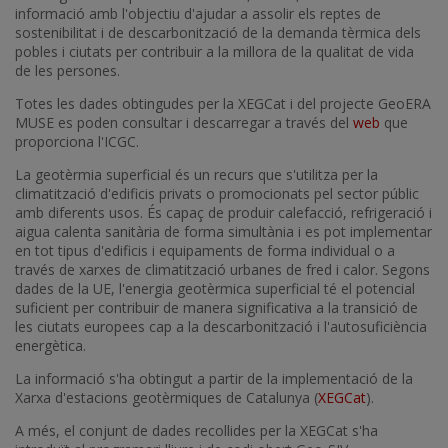
informació amb l'objectiu d'ajudar a assolir els reptes de
sostenibilitat i de descarbonització de la demanda tèrmica dels
pobles i ciutats per contribuir a la millora de la qualitat de vida
de les persones.
Totes les dades obtingudes per la XEGCat i del projecte GeoERA
MUSE es poden consultar i descarregar a través del
web
que
proporciona l'ICGC.
La geotèrmia superficial és un recurs que s'utilitza per la
climatització d'edificis privats o promocionats pel sector públic
amb diferents usos. És capaç de produir calefacció, refrigeració i
aigua calenta sanitària de forma simultània i es pot implementar
en tot tipus d'edificis i equipaments de forma individual o a
través de xarxes de climatització urbanes de fred i calor. Segons
dades de la UE, l'energia geotèrmica superficial té el potencial
suficient per contribuir de manera significativa a la transició de
les ciutats europees cap a la descarbonització i l'autosuficiència
energètica.
La informació s'ha obtingut a partir de la implementació de la
Xarxa d'estacions geotèrmiques de Catalunya (
XEGCat
).
A més, el conjunt de dades recollides per la XEGCat s'ha