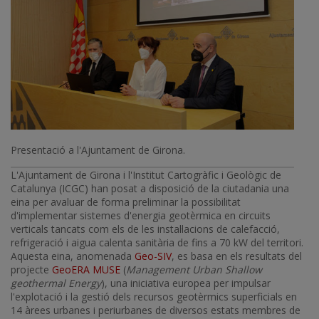
Presentació a l'Ajuntament de Girona.
L'Ajuntament de Girona i l'Institut Cartogràfic i Geològic de
Catalunya (ICGC) han posat a disposició de la ciutadania una
eina per avaluar de forma preliminar la possibilitat
d'implementar sistemes d'energia geotèrmica en circuits
verticals tancats com els de les instal·lacions de calefacció,
refrigeració i aigua calenta sanitària de fins a 70 kW del territori.
Aquesta eina, anomenada
Geo-SIV
, es basa en els resultats del
projecte
GeoERA MUSE
(
Management Urban Shallow
geothermal Energy
), una iniciativa europea per impulsar
l'explotació i la gestió dels recursos geotèrmics superficials en
14 àrees urbanes i periurbanes de diversos estats membres de