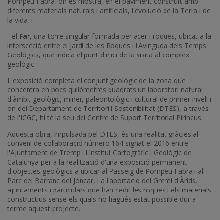
Pompeu Fabra, on es mostra, en el paviment construït amb
diferents materials naturals i artificials, l'evolució de la Terra i de
la vida, i
- el
Far
, una torre singular formada per acer i roques, ubicat a la
intersecció entre el Jardí de les Roques i l'Avinguda dels Temps
Geològics, que indica el punt d'inici de la visita al complex
geològic.
L'exposició completa el conjunt geològic de la zona que
concentra en pocs quilòmetres quadrats un laboratori natural
d'àmbit geològic, miner, paleontològic i cultural de primer nivell i
on del Departament de Territori i Sostenibilitat (DTES), a través
de l'ICGC, hi té la seu del Centre de Suport Territorial Pirineus.
Aquesta obra, impulsada pel DTES, és una realitat gràcies al
conveni de col·laboració número 164 signat el 2016 entre
l'Ajuntament de Tremp i l'Institut Cartogràfic i Geològic de
Catalunya per a la realització d'una exposició permanent
d'objectes geològics a ubicar al Passeig de Pompeu Fabra i al
Parc del Barranc del Joncar, i a l'aportació del Gremi d'Àrids,
ajuntaments i particulars que han cedit les roques i els materials
constructius sense els quals no hagués estat possible dur a
terme aquest projecte.