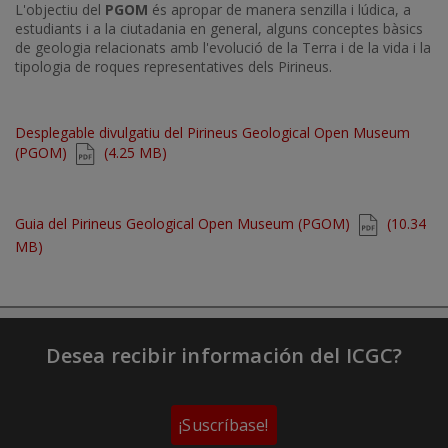
L'objectiu del
PGOM
és apropar de manera senzilla i lúdica, a
estudiants i a la ciutadania en general, alguns conceptes bàsics
de geologia relacionats amb l'evolució de la Terra i de la vida i la
tipologia de roques representatives dels Pirineus.
Document
Desplegable divulgatiu del Pirineus Geological Open Museum
(PGOM)
(4.25 MB)
Document
Guia del Pirineus Geological Open Museum (PGOM)
(10.34
MB)
Desea recibir información del ICGC?
¡Suscríbase!