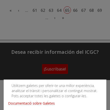
Paginación
Primera página
Página anterior
«
‹
…
61
62
63
64
65
66
67
68
69
Siguiente página
Última página
…
›
»
Desea recibir información del ICGC?
¡Suscríbase!
Utilitzem galetes per oferir-te una millor experiència,
Sigue las redes sociales del Instituto Cartográfico y
analitzar el trànsit i personalitzar el contingut mostrat.
Geológico de Cataluña
Pots acceptar totes les galetes o configurar-les.
Documentació sobre Galetes