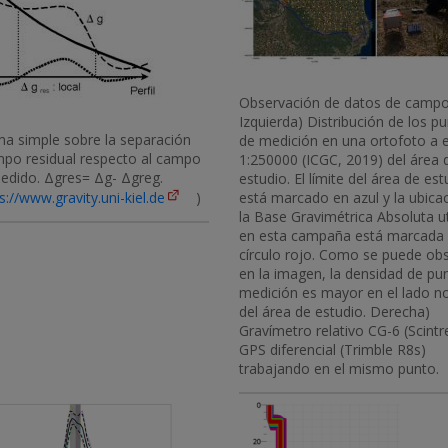
Observación de datos de campo
Izquierda) Distribución de los p
a simple sobre la separación
de medición en una ortofoto a 
mpo residual respecto al campo
1:250000 (ICGC, 2019) del área 
medido. Δgres= Δg- Δgreg.
estudio. El límite del área de est
s://www.gravity.uni-kiel.de
)
está marcado en azul y la ubica
la Base Gravimétrica Absoluta ut
en esta campaña está marcada
círculo rojo. Como se puede ob
en la imagen, la densidad de pu
medición es mayor en el lado n
del área de estudio. Derecha)
Gravímetro relativo CG-6 (Scintr
GPS diferencial (Trimble R8s)
trabajando en el mismo punto.
Imatge