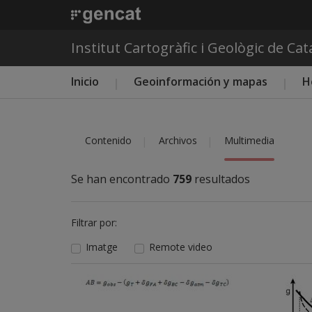
Institut Cartogràfic i Geològic de Ca
Menú principal ICGC
Inicio
Geoinformación y mapas
H
Contenido
Archivos
Multimedia
Se han encontrado
759
resultados
Filtrar por:
Imatge
Remote video
Imatge
Imatge