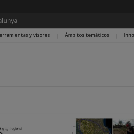
Pasar al contenido principal
talunya
erramientas y visores
Ámbitos temáticos
Inn
Imatge