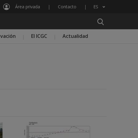
Área privada
Contacto
ES
Lista adicional de acciones
ovación
El ICGC
Actualidad
Imatge