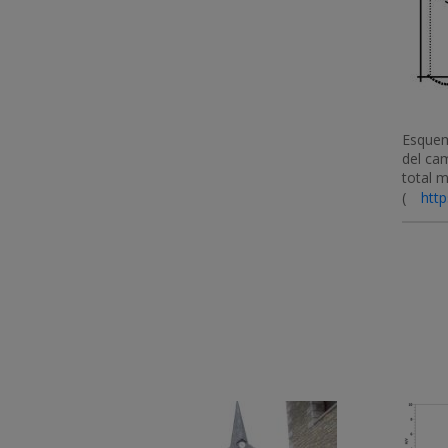
Esquem
del ca
total 
(
http
Imatge
Imatge