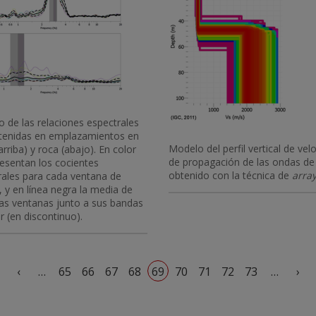
 de las relaciones espectrales
tenidas en emplazamientos en
Modelo del perfil vertical de vel
arriba) y roca (abajo). En color
de propagación de las ondas de c
resentan los cocientes
obtenido con la técnica de
arra
rales para cada ventana de
, y en línea negra la media de
las ventanas junto a sus bandas
r (en discontinuo).
Primera página
Página anterior
Sig
‹
…
65
66
67
68
69
70
71
72
73
…
›