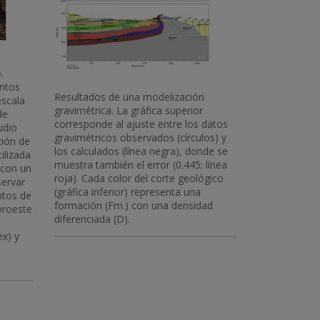
.
untos
Resultados de una modelización
escala
gravimétrica. La gráfica superior
de
corresponde al ajuste entre los datos
udio
gravimétricos observados (círculos) y
ción de
los calculados (línea negra), donde se
ilizada
muestra también el error (0.445; línea
 con un
roja). Cada color del corte geológico
servar
(gráfica inferior) representa una
ntos de
formación (Fm.) con una densidad
oroeste
diferenciada (D).
ex) y