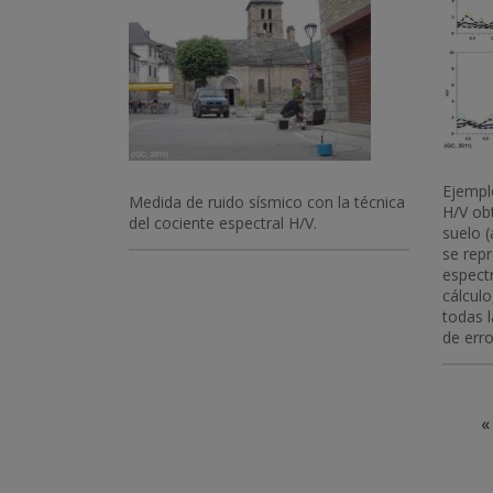
Ejemplo
Medida de ruido sísmico con la técnica
H/V ob
del cociente espectral H/V.
suelo (
se rep
espect
cálculo
todas 
de erro
Paginación
«