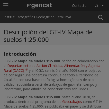
Pasar al contenido principal
Menú principal ICGC
ES
Contacto
Lista adicional de acciones
Institut Cartogràfic i Geològic de Catalunya
Descripción del GT-IV Mapa de
suelos 1:25.000
Introducción
El
GT-IV Mapa de suelos 1:25.000
, hecho en colaboración con
el
Departamento de Acción Climática, Alimentación y Agenda
Rural (DACC)
y el ICGC, se inició el año 2009 con el objetivo
de conseguir una cobertura contínua de todo el territorio de
Cataluña con una base edafológica homogénea y de alta
calidad, adquirida a partir de trabajos de gabinete, campo y
laboratorio, para difudir los conocimientos adquiridos.
El
GT-IV Mapa de suelos 1:25.000
, hasta el año 2020, se
producía dentro del programa de los
Geotrabajos
como GT-IV
Mapa de suelos 1:25.000, se publicaba en papel y se distribuía