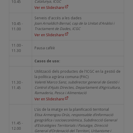
Catalunya, ICGC
10.45
Ver en Slideshare
Serveis d'accés a les dades
Joan Arnaldich Bernal, cap de la Unitat d'Anàlisi i
10.45 -
Tractament de Dades, ICGC
11.00
Ver en Slideshare
11.00 -
Pausa caféè
11.30
Casos de uso:
Utilització dels productes de l'ICGC en la gestió de
la política agrària comuna (PAC)
Valentí Marco Sanz, subdirector general de Gestió i
11.30 -
Control d'Ajuts Directes, Departament d’Agricultura,
11.45
Ramaderia, Pesca i Alimentació
Ver en Slideshare
L’ús de la imatge en la planificació territorial
Elisa Armengou Orús, responsable d’informació
geogràfica i socioeconòmica, Subdirecció General
11.45 -
d'Estratègies Territorials i Paisatge, Direcció
12.00
General d’Ordenació del Territori, Urbanisme i