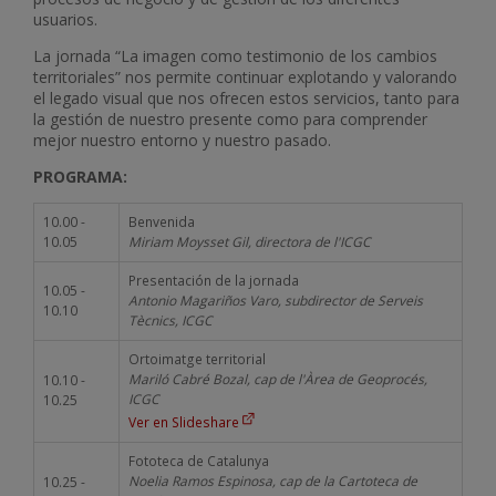
usuarios.
La jornada “La imagen como testimonio de los cambios
territoriales” nos permite continuar explotando y valorando
el legado visual que nos ofrecen estos servicios, tanto para
la gestión de nuestro presente como para comprender
mejor nuestro entorno y nuestro pasado.
PROGRAMA:
10.00 -
Benvenida
10.05
Miriam Moysset Gil, directora de l'ICGC
Presentación de la jornada
10.05 -
Antonio Magariños Varo, subdirector de Serveis
10.10
Tècnics, ICGC
Ortoimatge territorial
Mariló Cabré Bozal, cap de l'Àrea de Geoprocés,
10.10 -
ICGC
10.25
Ver en Slideshare
Fototeca de Catalunya
Noelia Ramos Espinosa, cap de la Cartoteca de
10.25 -