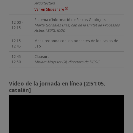
Arquitectura
Ver en Slideshare
Sistema d’Informació de Riscos Geològics
12.00 -
Marta González Díaz, cap de la Unitat de Processos
12.15
Actius i SIRG, ICGC
12.15 -
Mesa redonda con los ponentes de los casos de
12.45
uso
12.45 -
Clausura
12.50
Miriam Moysset Gil, directora de l'ICGC
Video de la jornada en línea [2:51:05,
catalán]