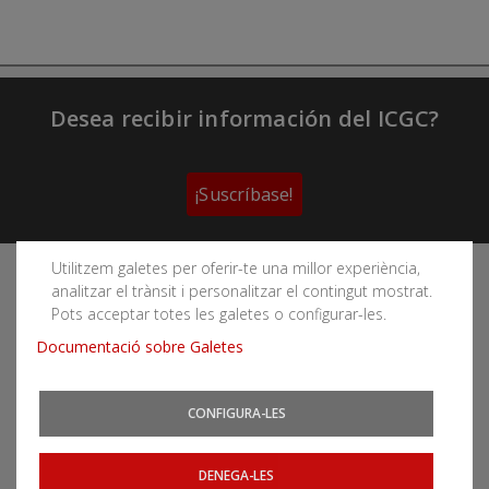
Desea recibir información del ICGC?
¡Suscríbase!
Utilitzem galetes per oferir-te una millor experiència,
Sigue las redes sociales del Instituto Cartográfico y
analitzar el trànsit i personalitzar el contingut mostrat.
Geológico de Cataluña
Pots acceptar totes les galetes o configurar-les.
Documentació sobre Galetes
CONFIGURA-LES
Puede subscribirse a los canales RSS
Actualidad
|
Aludes
|
Terremotos
DENEGA-LES