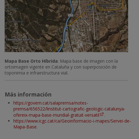
Mapa Base Orto Híbrida
: Mapa base de imagen con la
ortoimagen vigente en Cataluña y con superposición de
toponimia e infraestructura vial.
Más información
https://govern.cat/salapremsa/notes-
premsa/656522/linstitut-cartografic-geologic-catalunya-
ofereix-mapa-base-mundial-gratuit-versatil
.
https://www.icgc.cat/ca/Geoinformacio-i-mapes/Servei-de-
Mapa-Base
.