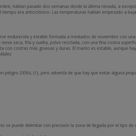
ciembre, habían pasado dos semanas desde la última nevada, a excepc
 El tiempo era anticiclónico. Las temperaturas habían empezado a baj
ve endurecida y estable formada a mediados de noviembre con una c
nieve seca, fría y suelta, polvo reciclada, con una fina costra superfi
enta con costras más gruesas y duras. El manto es estable, aunque ha
ébiles
on peligro DÉBIL (1), pero advertía de que hay que evitar alguna peq
o se puede delimitar con precisión la zona de llegada por el tipo de 