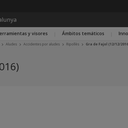
Pasar al contenido principal
talunya
erramientas y visores
Ámbitos temáticos
Inn
Aludes
Accidentes por aludes
Ripollès
Gra de Fajol (12/12/2016
2016)