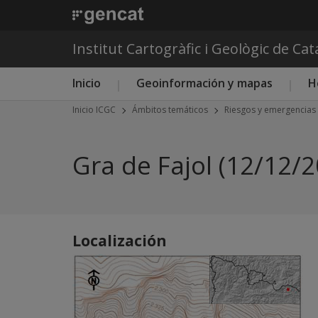
Institut Cartogràfic i Geològic de Ca
Menú principal ICGC
Inicio
Geoinformación y mapas
H
Inicio ICGC
Ámbitos temáticos
Riesgos y emergencias
Gra de Fajol (12/12/
Localización