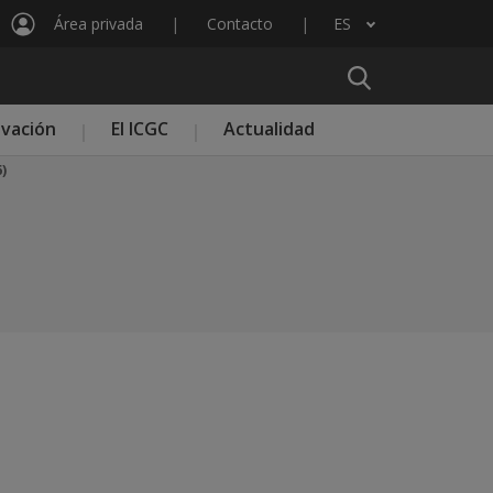
Área privada
Contacto
ES
Lista adicional de acciones
ovación
El ICGC
Actualidad
)