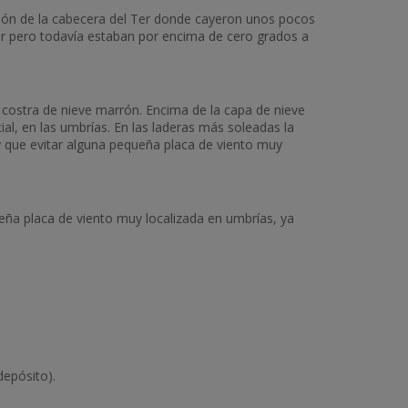
ión de la cabecera del Ter donde cayeron unos pocos
ar pero todavía estaban por encima de cero grados a
ostra de nieve marrón. Encima de la capa de nieve
cial, en las umbrías. En las laderas más soleadas la
y que evitar alguna pequeña placa de viento muy
ueña placa de viento muy localizada en umbrías, ya
depósito).