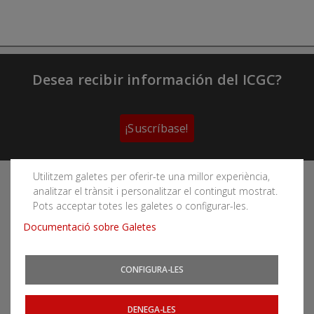
Desea recibir información del ICGC?
¡Suscríbase!
Utilitzem galetes per oferir-te una millor experiència,
Sigue las redes sociales del Instituto Cartográfico y
analitzar el trànsit i personalitzar el contingut mostrat.
Geológico de Cataluña
Pots acceptar totes les galetes o configurar-les.
Documentació sobre Galetes
CONFIGURA-LES
Puede subscribirse a los canales RSS
Actualidad
|
Aludes
|
Terremotos
DENEGA-LES