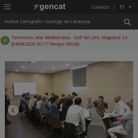
Pasar al contenido principal
Menú principal ICGC
ES
Contacto
Lista adicional de acciones
Institut Cartogràfic i Geològic de Catalunya
Terremoto: Mar Mediterrània - Golf del Lleó, Magnitud 2.6
[04/08/2026 20:17 Tiempo Oficial]