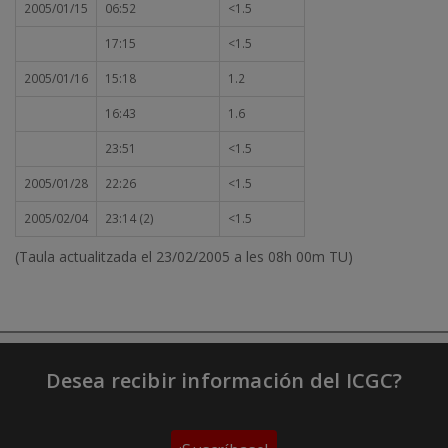
2005/01/15
06:52
<1.5
17:15
<1.5
2005/01/16
15:18
1.2
16:43
1.6
23:51
<1.5
2005/01/28
22:26
<1.5
2005/02/04
23:14 (2)
<1.5
(Taula actualitzada el 23/02/2005 a les 08h 00m TU)
Desea recibir información del ICGC?