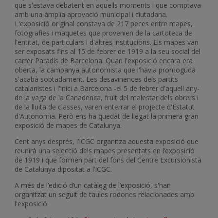
que s'estava debatent en aquells moments i que comptava
amb una àmplia aprovació municipal i ciutadana.
L'exposició original constava de 217 peces entre mapes,
fotografies i maquetes que provenien de la cartoteca de
l'entitat, de particulars i d'altres institucions. Els mapes van
ser exposats fins al 15 de febrer de 1919 a la seu social del
carrer Paradís de Barcelona. Quan l'exposició encara era
oberta, la campanya autonomista que l'havia promoguda
s'acabà sobtadament. Les desavinences dels partits
catalanistes i l'inici a Barcelona -el 5 de febrer d'aquell any-
de la vaga de la Canadenca, fruit del malestar dels obrers i
de la lluita de classes, varen enterrar el projecte d'Estatut
d'Autonomia. Però ens ha quedat de llegat la primera gran
exposició de mapes de Catalunya.
Cent anys després, l’ICGC organitza aquesta exposició que
reunirà una selecció dels mapes presentats en l’exposició
de 1919 i que formen part del fons del Centre Excursionista
de Catalunya dipositat a l’ICGC.
A més de l’edició d’un catàleg de l’exposició, s'han
organitzat un seguit de taules rodones relacionades amb
l'exposició: