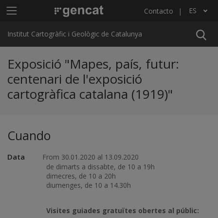
Pasar al contenido principal
Menú principal ICGC
ES
Contacto
Lista adicional de acciones
Institut Cartogràfic i Geològic de Catalunya
Exposició "Mapes, país, futur:
centenari de l'exposició
cartogràfica catalana (1919)"
Cuando
Data
From 30.01.2020 al 13.09.2020
de dimarts a dissabte, de 10 a 19h
dimecres, de 10 a 20h
diumenges, de 10 a 14.30h
Visites guiades gratuïtes obertes al públic: