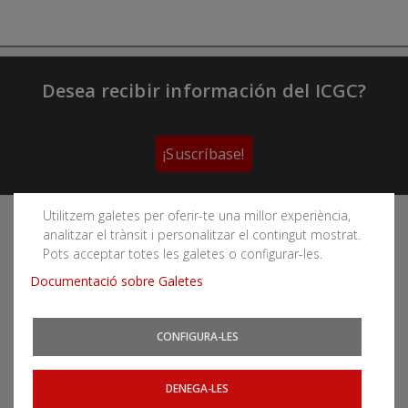
Desea recibir información del ICGC?
¡Suscríbase!
Utilitzem galetes per oferir-te una millor experiència,
Sigue las redes sociales del Instituto Cartográfico y
analitzar el trànsit i personalitzar el contingut mostrat.
Geológico de Cataluña
Pots acceptar totes les galetes o configurar-les.
Documentació sobre Galetes
CONFIGURA-LES
Puede subscribirse a los canales RSS
Actualidad
|
Aludes
|
Terremotos
DENEGA-LES