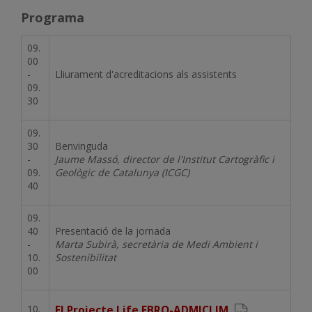
Programa
09.
00
-
Lliurament d'acreditacions als assistents
09.
30
09.
30
Benvinguda
-
Jaume Massó, director de l'Institut Cartogràfic i
09.
Geològic de Catalunya (ICGC)
40
09.
40
Presentació de la jornada
-
Marta Subirà, secretària de Medi Ambient i
10.
Sostenibilitat
00
10.
Document
El Projecte Life EBRO-ADMICLIM