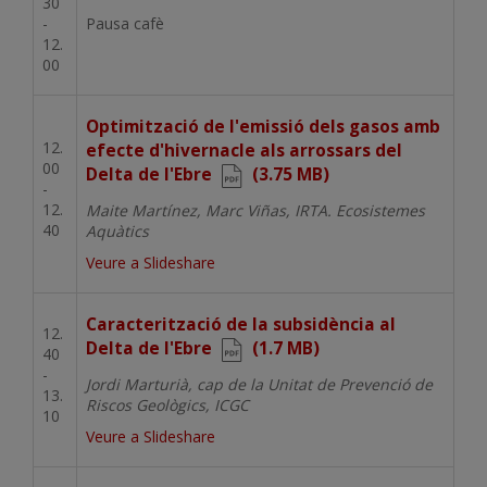
30
-
Pausa cafè
12.
00
Document
Optimització de l'emissió dels gasos amb
12.
efecte d'hivernacle als arrossars del
00
Delta de l'Ebre
(3.75 MB)
-
12.
Maite Martínez, Marc Viñas, IRTA. Ecosistemes
40
Aquàtics
Veure a Slideshare
Document
Caracterització de la subsidència al
12.
Delta de l'Ebre
(1.7 MB)
40
-
Jordi Marturià, cap de la Unitat de Prevenció de
13.
Riscos Geològics, ICGC
10
Veure a Slideshare