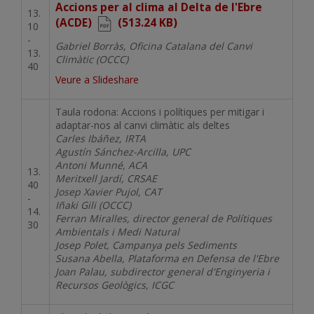
Document
Accions per al clima al Delta de l'Ebre
13.
(ACDE)
(513.24 KB)
10
-
Gabriel Borràs, Oficina Catalana del Canvi
13.
Climàtic (OCCC)
40
Veure a Slideshare
Taula rodona: Accions i polítiques per mitigar i
adaptar-nos al canvi climàtic als deltes
Carles Ibáñez, IRTA
Agustín Sánchez-Arcilla, UPC
Antoni Munné, ACA
13.
Meritxell Jardí, CRSAE
40
Josep Xavier Pujol, CAT
-
Iñaki Gili (OCCC)
14.
Ferran Miralles, director general de Polítiques
30
Ambientals i Medi Natural
Josep Polet, Campanya pels Sediments
Susana Abella, Plataforma en Defensa de l'Ebre
Joan Palau, subdirector general d'Enginyeria i
Recursos Geològics, ICGC