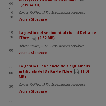
00
(739.74 KB)
-
10.
Carles Ibáñez, IRTA. Ecosistemes Aquàtics
20
Veure a Slideshare
10.
Document
La gestió del sediment al riu i al Delta de
20
l'Ebre
(2.52 MB)
-
11.
Albert Rovira, IRTA. Ecosistemes Aquàtics
00
Veure a Slideshare
Document
La gestió i l'eficiència dels aiguamolls
11.
artificials del Delta de l'Ebre
(1.01
00
MB)
-
11.
Carles Ibáñez, IRTA. Ecosistemes Aquàtics
30
Veure a Slideshare
11.