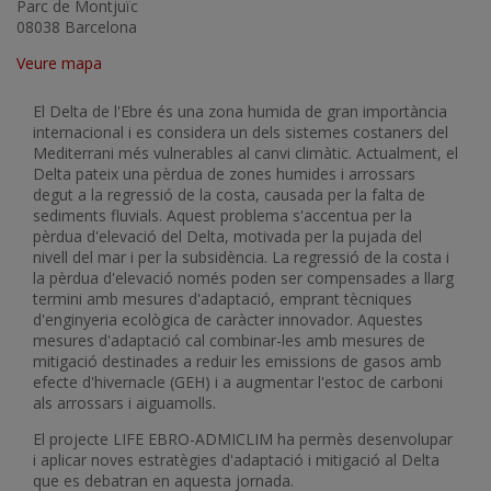
Parc de Montjuïc
08038 Barcelona
Veure mapa
El Delta de l'Ebre és una zona humida de gran importància
internacional i es considera un dels sistemes costaners del
Mediterrani més vulnerables al canvi climàtic. Actualment, el
Delta pateix una pèrdua de zones humides i arrossars
degut a la regressió de la costa, causada per la falta de
sediments fluvials. Aquest problema s'accentua per la
pèrdua d'elevació del Delta, motivada per la pujada del
nivell del mar i per la subsidència. La regressió de la costa i
la pèrdua d'elevació només poden ser compensades a llarg
termini amb mesures d'adaptació, emprant tècniques
d'enginyeria ecològica de caràcter innovador. Aquestes
mesures d'adaptació cal combinar-les amb mesures de
mitigació destinades a reduir les emissions de gasos amb
efecte d'hivernacle (GEH) i a augmentar l'estoc de carboni
als arrossars i aiguamolls.
El projecte LIFE EBRO-ADMICLIM ha permès desenvolupar
i aplicar noves estratègies d'adaptació i mitigació al Delta
que es debatran en aquesta jornada.