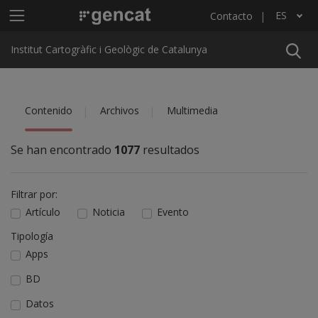
Pasar al contenido principal
Menú principal ICGC
ES
Contacto
Lista adicional de acciones
Institut Cartogràfic i Geològic de Catalunya
Contenido
Archivos
Multimedia
Se han encontrado
1077
resultados
Filtrar por:
Artículo
Noticia
Evento
Tipología
Apps
BD
Datos