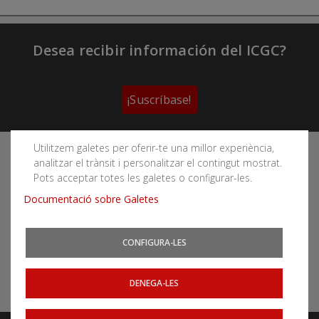
Desea recibir información del ICGC?
¡Suscríbase!
Utilitzem galetes per oferir-te una millor experiència,
Sigue las redes sociales del Instituto Cartográfico y
analitzar el trànsit i personalitzar el contingut mostrat.
Geológico de Cataluña
Pots acceptar totes les galetes o configurar-les.
Documentació sobre Galetes
CONFIGURA-LES
Puede subscribirse a los canales RSS
Actualidad
|
Aludes
|
Terremotos
DENEGA-LES