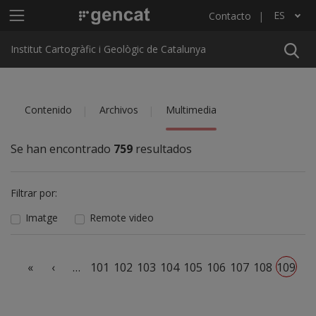
Pasar al contenido principal
Menú principal ICGC
ES
Contacto
Lista adicional de acciones
Institut Cartogràfic i Geològic de Catalunya
Contenido
Archivos
Multimedia
Se han encontrado
759
resultados
Filtrar por:
Imatge
Remote video
Paginación
Primera página
Página anterior
«
‹
…
101
102
103
104
105
106
107
108
109