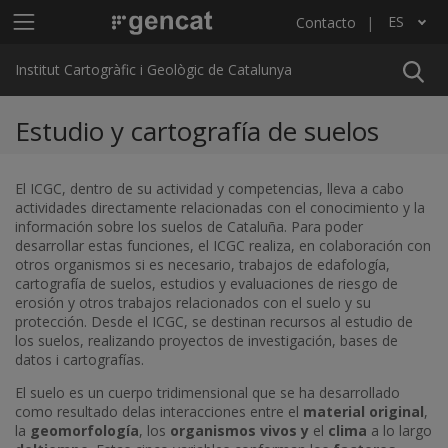
Pasar al contenido principal
Menú principal ICGC
ES
Contacto
Lista adicional de acciones
Institut Cartogràfic i Geològic de Catalunya
Estudio y cartografía de suelos
El ICGC, dentro de su actividad y competencias, lleva a cabo
actividades directamente relacionadas con el conocimiento y la
información sobre los suelos de Cataluña. Para poder
desarrollar estas funciones, el ICGC realiza, en colaboración con
otros organismos si es necesario, trabajos de edafología,
cartografía de suelos, estudios y evaluaciones de riesgo de
erosión y otros trabajos relacionados con el suelo y su
protección. Desde el ICGC, se destinan recursos al estudio de
los suelos, realizando proyectos de investigación, bases de
datos i cartografías.
El suelo es un cuerpo tridimensional que se ha desarrollado
como resultado delas interacciones entre el
material original
,
la
geomorfología
, los
organismos vivos y
el
clima
a lo largo