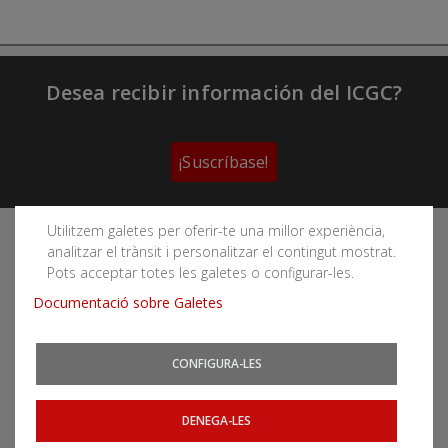
Desea recibir información del ICGC?
¡Suscríbase!
Utilitzem galetes per oferir-te una millor experiència,
Sigue las redes sociales del Instituto Cartográfico y
analitzar el trànsit i personalitzar el contingut mostrat.
Geológico de Cataluña
Pots acceptar totes les galetes o configurar-les.
Documentació sobre Galetes
CONFIGURA-LES
Puede subscribirse a los canales RSS
Actualidad
|
Aludes
|
Terremotos
DENEGA-LES