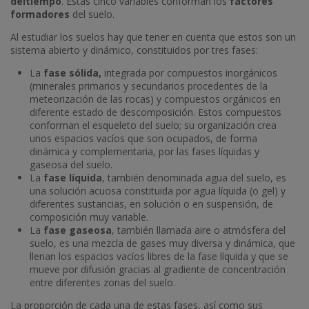
deltiempo
. Estas cinco variables conforman los
factores
formadores
del suelo.
Al estudiar los suelos hay que tener en cuenta que estos son un
sistema abierto y dinámico, constituidos por tres fases:
La
fase sólida,
integrada por compuestos inorgánicos
(minerales primarios y secundarios procedentes de la
meteorización de las rocas) y compuestos orgánicos en
diferente estado de descomposición. Estos compuestos
conforman el esqueleto del suelo; su organización crea
unos espacios vacíos que son ocupados, de forma
dinámica y complementaria, por las fases líquidas y
gaseosa del suelo.
La
fase líquida
, también denominada agua del suelo, es
una solución acuosa constituida por agua líquida (o gel) y
diferentes sustancias, en solución o en suspensión, de
composición muy variable.
La
fase gaseosa
, también llamada aire o atmósfera del
suelo, es una mezcla de gases muy diversa y dinámica, que
llenan los espacios vacíos libres de la fase líquida y que se
mueve por difusión gracias al gradiente de concentración
entre diferentes zonas del suelo.
La proporción de cada una de estas fases, así como sus